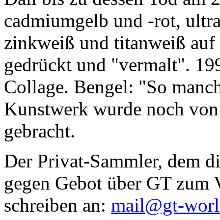
cadmiumgelb und -rot, ultr
zinkweiß und titanweiß auf d
gedrückt und "vermalt". 199
Collage. Bengel: "So manc
Kunstwerk wurde noch von Da
gebracht.
Der Privat-Sammler, dem die
gegen Gebot über GT zum Ve
schreiben an:
mail@gt-wor