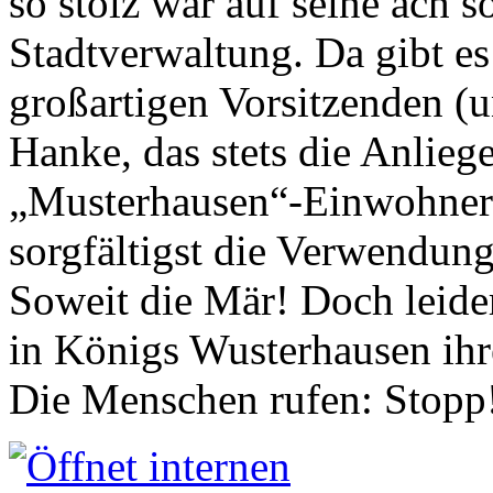
so stolz war auf seine ach s
Stadtverwaltung. Da gibt es
großartigen Vorsitzenden (
Hanke, das stets die Anlieg
„Musterhausen“-Einwohners
sorgfältigst die Verwendung
Soweit die Mär! Doch leider
in Königs Wusterhausen ih
Die Menschen rufen: Stopp