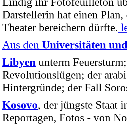
Lindig ihr Fotofeuilleton üb
Darstellerin hat einen Plan,
Theater bereichern dürfte.
l
Aus den
Universitäten un
Libyen
unterm Feuersturm;
Revolutionslügen; der arab
Hintergründe; der Fall Sor
Kosovo
, der jüngste Staat
Reportagen, Fotos - von No