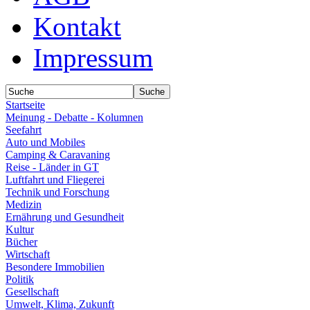
Kontakt
Impressum
Startseite
Meinung - Debatte - Kolumnen
Seefahrt
Auto und Mobiles
Camping & Caravaning
Reise - Länder in GT
Luftfahrt und Fliegerei
Technik und Forschung
Medizin
Ernährung und Gesundheit
Kultur
Bücher
Wirtschaft
Besondere Immobilien
Politik
Gesellschaft
Umwelt, Klima, Zukunft