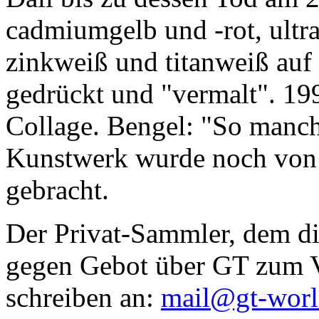
cadmiumgelb und -rot, ultr
zinkweiß und titanweiß auf d
gedrückt und "vermalt". 199
Collage. Bengel: "So manc
Kunstwerk wurde noch von Da
gebracht.
Der Privat-Sammler, dem die
gegen Gebot über GT zum Ve
schreiben an:
mail@gt-wor