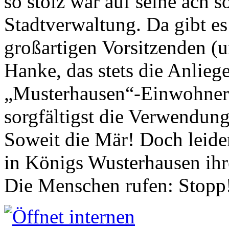
so stolz war auf seine ach s
Stadtverwaltung. Da gibt es
großartigen Vorsitzenden (
Hanke, das stets die Anlieg
„Musterhausen“-Einwohners
sorgfältigst die Verwendung
Soweit die Mär! Doch leider
in Königs Wusterhausen ih
Die Menschen rufen: Stopp