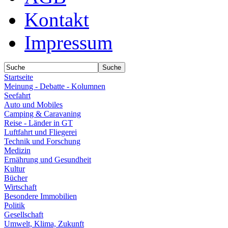
Kontakt
Impressum
Startseite
Meinung - Debatte - Kolumnen
Seefahrt
Auto und Mobiles
Camping & Caravaning
Reise - Länder in GT
Luftfahrt und Fliegerei
Technik und Forschung
Medizin
Ernährung und Gesundheit
Kultur
Bücher
Wirtschaft
Besondere Immobilien
Politik
Gesellschaft
Umwelt, Klima, Zukunft