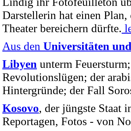
Lindig ihr Fotofeuilleton üb
Darstellerin hat einen Plan,
Theater bereichern dürfte.
l
Aus den
Universitäten un
Libyen
unterm Feuersturm;
Revolutionslügen; der arab
Hintergründe; der Fall Sor
Kosovo
, der jüngste Staat
Reportagen, Fotos - von No