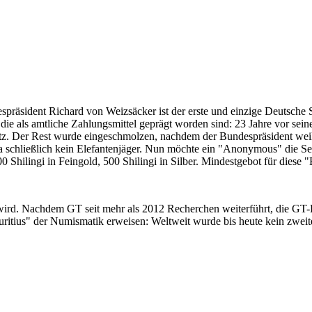
despräsident Richard von Weizsäcker ist der erste und einzige Deutsche 
ie als amtliche Zahlungsmittel geprägt worden sind: 23 Jahre vor sei
 Satz. Der Rest wurde eingeschmolzen, nachdem der Bundespräsident we
i ja schließlich kein Elefantenjäger. Nun möchte ein "Anonymous" die S
 Shilingi in Feingold, 500 Shilingi in Silber. Mindestgebot für diese
 wird. Nachdem GT seit mehr als 2012 Recherchen weiterführt, die GT
itius" der Numismatik erweisen: Weltweit wurde bis heute kein zweite