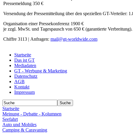
Pressemeldung 350 €
Versendung der Pressemitteilung über den speziellen GT-Verteiler: 1
Organisation einer Pressekonferenz 1900 €
je zzgl. MwSt. und Tagespausch von 650 € (garantierte Verbreitung).
Chiffre 3113 | Anfragen:
mail@gt-worldwide.com
Startseite
Das ist GT
Mediadaten
GT - Werbung & Marketing
Datenschutz
AGB
Kontakt
Impressum
Startseite
Meinung - Debatte - Kolumnen
Seefahrt
Auto und Mobiles
Camping & Caravaning