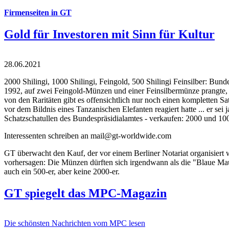
Firmenseiten in GT
Gold für Investoren mit Sinn für Kultur
28.06.2021
2000 Shilingi, 1000 Shilingi, Feingold, 500 Shilingi Feinsilber: Bun
1992, auf zwei Feingold-Münzen und einer Feinsilbermünze prangte, d
von den Raritäten gibt es offensichtlich nur noch einen kompletten
vor dem Bildnis eines Tanzanischen Elefanten reagiert hatte ... er se
Schatzschatullen des Bundespräsidialamtes - verkaufen: 2000 und 1000
Interessenten schreiben an mail@gt-worldwide.com
GT überwacht den Kauf, der vor einem Berliner Notariat organisiert
vorhersagen: Die Münzen dürften sich irgendwann als die "Blaue Maur
auch ein 500-er, aber keine 2000-er.
GT spiegelt das MPC-Magazin
Die schönsten Nachrichten vom MPC lesen