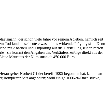
Staatsmann, der schon viele Jahre vor seinem Ableben, nämlich seit
nem Tod fand diese heute etwas dubios wirkende Prägung statt. Denn
iland mit Abscheu und Empörung auf die Darstellung seiner Person
erie - sie kommt den Angaben des Verkäufers zufolge direkt aus der
 "Blaue Mauritius der Numismatik": 450.000 Euro.
-Herausgeber Norbert Gisder bereits 1995 begonnen hat, kann man
r, kompletter Satz angeboten; wohl einige 1000-er-Einzelstücke,