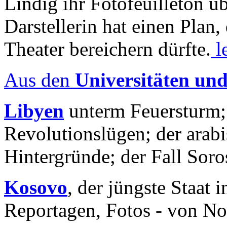
Lindig ihr Fotofeuilleton üb
Darstellerin hat einen Plan,
Theater bereichern dürfte.
l
Aus den
Universitäten un
Libyen
unterm Feuersturm;
Revolutionslügen; der arab
Hintergründe; der Fall Sor
Kosovo
, der jüngste Staat
Reportagen, Fotos - von No