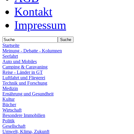
Kontakt
Impressum
Startseite
Meinung - Debatte - Kolumnen
Seefahrt
Auto und Mobiles
Camping & Caravaning
Reise - Länder in GT
Luftfahrt und Fliegerei
Technik und Forschung
Medizin
Ernährung und Gesundheit
Kultur
Bücher
Wirtschaft
Besondere Immobilien
Politik
Gesellschaft
Umwelt, Klima, Zukunft