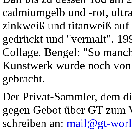
cadmiumgelb und -rot, ultr
zinkweiß und titanweiß auf d
gedrückt und "vermalt". 199
Collage. Bengel: "So manc
Kunstwerk wurde noch von Da
gebracht.
Der Privat-Sammler, dem die
gegen Gebot über GT zum Ve
schreiben an:
mail@gt-wor