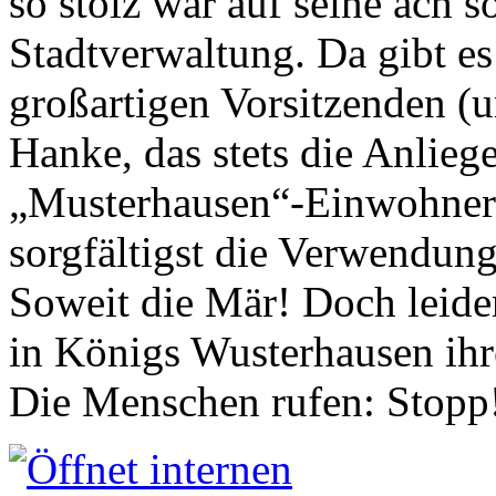
so stolz war auf seine ach s
Stadtverwaltung. Da gibt es
großartigen Vorsitzenden (
Hanke, das stets die Anlieg
„Musterhausen“-Einwohners
sorgfältigst die Verwendung
Soweit die Mär! Doch leider
in Königs Wusterhausen ih
Die Menschen rufen: Stopp