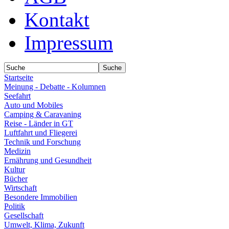
Kontakt
Impressum
Startseite
Meinung - Debatte - Kolumnen
Seefahrt
Auto und Mobiles
Camping & Caravaning
Reise - Länder in GT
Luftfahrt und Fliegerei
Technik und Forschung
Medizin
Ernährung und Gesundheit
Kultur
Bücher
Wirtschaft
Besondere Immobilien
Politik
Gesellschaft
Umwelt, Klima, Zukunft