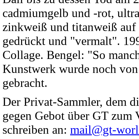
cadmiumgelb und -rot, ultr
zinkweiß und titanweiß auf d
gedrückt und "vermalt". 199
Collage. Bengel: "So manc
Kunstwerk wurde noch von Da
gebracht.
Der Privat-Sammler, dem die
gegen Gebot über GT zum Ve
schreiben an:
mail@gt-wor