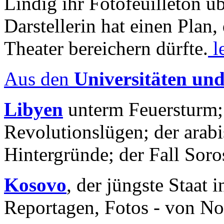
Lindig ihr Fotofeuilleton üb
Darstellerin hat einen Plan,
Theater bereichern dürfte.
l
Aus den
Universitäten un
Libyen
unterm Feuersturm;
Revolutionslügen; der arab
Hintergründe; der Fall Sor
Kosovo
, der jüngste Staat
Reportagen, Fotos - von No