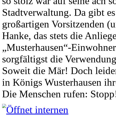
so stolz war auf seine ach s
Stadtverwaltung. Da gibt es
großartigen Vorsitzenden (
Hanke, das stets die Anlieg
„Musterhausen“-Einwohners
sorgfältigst die Verwendung
Soweit die Mär! Doch leider
in Königs Wusterhausen ih
Die Menschen rufen: Stopp