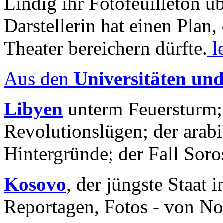
Lindig ihr Fotofeuilleton üb
Darstellerin hat einen Plan,
Theater bereichern dürfte.
l
Aus den
Universitäten un
Libyen
unterm Feuersturm;
Revolutionslügen; der arab
Hintergründe; der Fall Sor
Kosovo
, der jüngste Staat
Reportagen, Fotos - von No