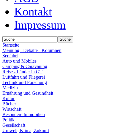
Kontakt
Impressum
Startseite
Meinung - Debatte - Kolumnen
Seefahrt
Auto und Mobiles
Camping & Caravaning
Reise - Länder in GT
Luftfahrt und Fliegerei
Technik und Forschung
Medizin
Ernährung und Gesundheit
Kultur
Bücher
Wirtschaft
Besondere Immobilien
Politik
Gesellschaft
Umwelt, Klima, Zukunft