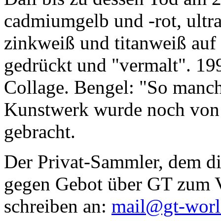
cadmiumgelb und -rot, ultr
zinkweiß und titanweiß auf d
gedrückt und "vermalt". 199
Collage. Bengel: "So manc
Kunstwerk wurde noch von Da
gebracht.
Der Privat-Sammler, dem die
gegen Gebot über GT zum Ve
schreiben an:
mail@gt-wor