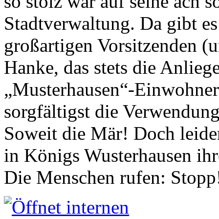
so stolz war auf seine ach s
Stadtverwaltung. Da gibt es
großartigen Vorsitzenden (
Hanke, das stets die Anlieg
„Musterhausen“-Einwohners
sorgfältigst die Verwendung
Soweit die Mär! Doch leider
in Königs Wusterhausen ih
Die Menschen rufen: Stopp