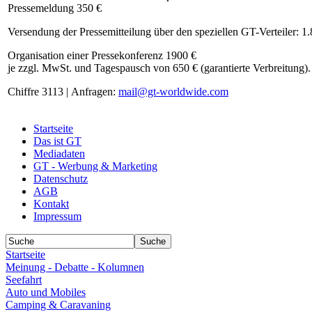
Pressemeldung 350 €
Versendung der Pressemitteilung über den speziellen GT-Verteiler: 1
Organisation einer Pressekonferenz 1900 €
je zzgl. MwSt. und Tagespausch von 650 € (garantierte Verbreitung).
Chiffre 3113 | Anfragen:
mail@gt-worldwide.com
Startseite
Das ist GT
Mediadaten
GT - Werbung & Marketing
Datenschutz
AGB
Kontakt
Impressum
Startseite
Meinung - Debatte - Kolumnen
Seefahrt
Auto und Mobiles
Camping & Caravaning