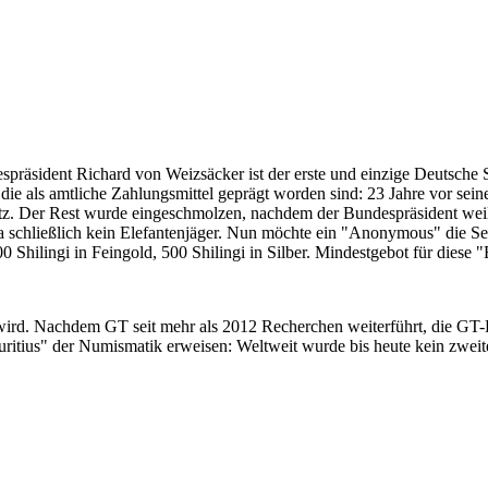
despräsident Richard von Weizsäcker ist der erste und einzige Deutsche 
ie als amtliche Zahlungsmittel geprägt worden sind: 23 Jahre vor sei
 Satz. Der Rest wurde eingeschmolzen, nachdem der Bundespräsident we
i ja schließlich kein Elefantenjäger. Nun möchte ein "Anonymous" die S
 Shilingi in Feingold, 500 Shilingi in Silber. Mindestgebot für diese
 wird. Nachdem GT seit mehr als 2012 Recherchen weiterführt, die GT
itius" der Numismatik erweisen: Weltweit wurde bis heute kein zweite