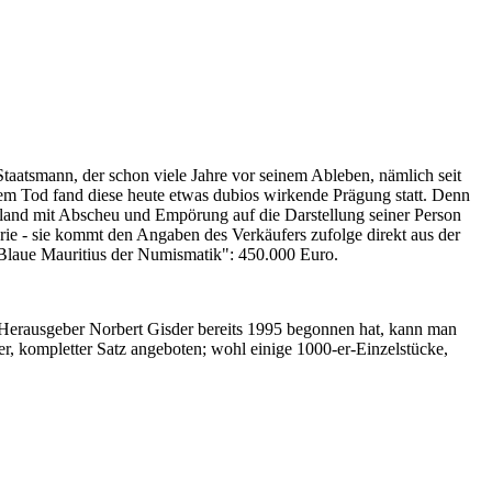
Staatsmann, der schon viele Jahre vor seinem Ableben, nämlich seit
nem Tod fand diese heute etwas dubios wirkende Prägung statt. Denn
iland mit Abscheu und Empörung auf die Darstellung seiner Person
erie - sie kommt den Angaben des Verkäufers zufolge direkt aus der
 "Blaue Mauritius der Numismatik": 450.000 Euro.
-Herausgeber Norbert Gisder bereits 1995 begonnen hat, kann man
r, kompletter Satz angeboten; wohl einige 1000-er-Einzelstücke,