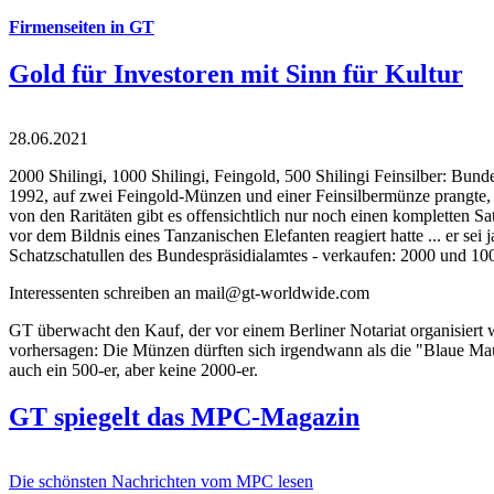
Firmenseiten in GT
Gold für Investoren mit Sinn für Kultur
28.06.2021
2000 Shilingi, 1000 Shilingi, Feingold, 500 Shilingi Feinsilber: Bun
1992, auf zwei Feingold-Münzen und einer Feinsilbermünze prangte, d
von den Raritäten gibt es offensichtlich nur noch einen kompletten
vor dem Bildnis eines Tanzanischen Elefanten reagiert hatte ... er se
Schatzschatullen des Bundespräsidialamtes - verkaufen: 2000 und 1000
Interessenten schreiben an mail@gt-worldwide.com
GT überwacht den Kauf, der vor einem Berliner Notariat organisiert
vorhersagen: Die Münzen dürften sich irgendwann als die "Blaue Maur
auch ein 500-er, aber keine 2000-er.
GT spiegelt das MPC-Magazin
Die schönsten Nachrichten vom MPC lesen