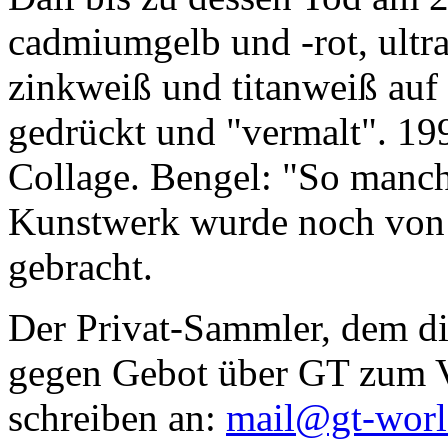
cadmiumgelb und -rot, ultr
zinkweiß und titanweiß auf d
gedrückt und "vermalt". 199
Collage. Bengel: "So manc
Kunstwerk wurde noch von Da
gebracht.
Der Privat-Sammler, dem die
gegen Gebot über GT zum Ve
schreiben an:
mail@gt-wor