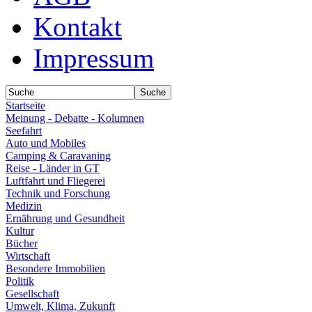
Kontakt
Impressum
Startseite
Meinung - Debatte - Kolumnen
Seefahrt
Auto und Mobiles
Camping & Caravaning
Reise - Länder in GT
Luftfahrt und Fliegerei
Technik und Forschung
Medizin
Ernährung und Gesundheit
Kultur
Bücher
Wirtschaft
Besondere Immobilien
Politik
Gesellschaft
Umwelt, Klima, Zukunft