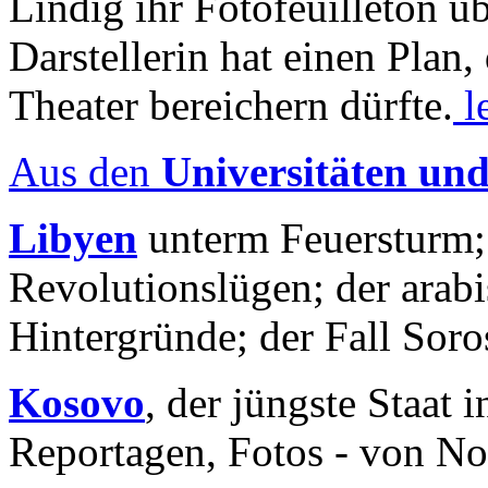
Lindig ihr Fotofeuilleton üb
Darstellerin hat einen Plan,
Theater bereichern dürfte.
l
Aus den
Universitäten un
Libyen
unterm Feuersturm;
Revolutionslügen; der arab
Hintergründe; der Fall Sor
Kosovo
, der jüngste Staat
Reportagen, Fotos - von No