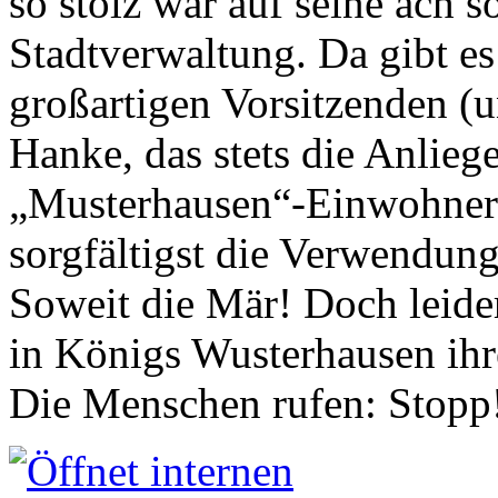
so stolz war auf seine ach s
Stadtverwaltung. Da gibt es
großartigen Vorsitzenden (
Hanke, das stets die Anlieg
„Musterhausen“-Einwohners
sorgfältigst die Verwendung
Soweit die Mär! Doch leider
in Königs Wusterhausen ih
Die Menschen rufen: Stopp