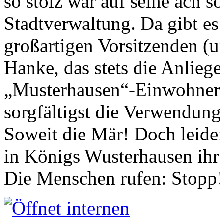
so stolz war auf seine ach s
Stadtverwaltung. Da gibt es
großartigen Vorsitzenden (
Hanke, das stets die Anlieg
„Musterhausen“-Einwohners
sorgfältigst die Verwendung
Soweit die Mär! Doch leider
in Königs Wusterhausen ih
Die Menschen rufen: Stopp