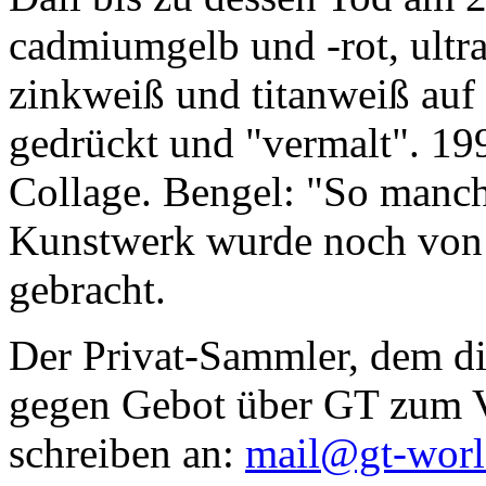
cadmiumgelb und -rot, ultr
zinkweiß und titanweiß auf d
gedrückt und "vermalt". 199
Collage. Bengel: "So manc
Kunstwerk wurde noch von Da
gebracht.
Der Privat-Sammler, dem die
gegen Gebot über GT zum Ve
schreiben an:
mail@gt-wor