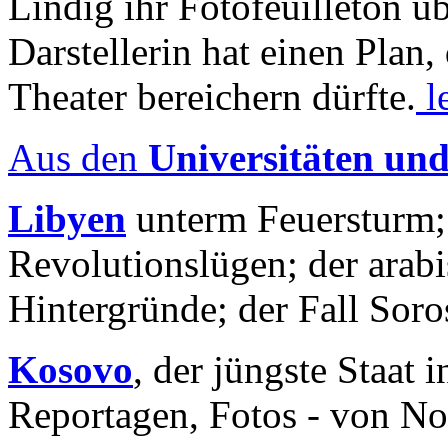
Lindig ihr Fotofeuilleton üb
Darstellerin hat einen Plan,
Theater bereichern dürfte.
l
Aus den
Universitäten un
Libyen
unterm Feuersturm;
Revolutionslügen; der arab
Hintergründe; der Fall Sor
Kosovo
, der jüngste Staat
Reportagen, Fotos - von No