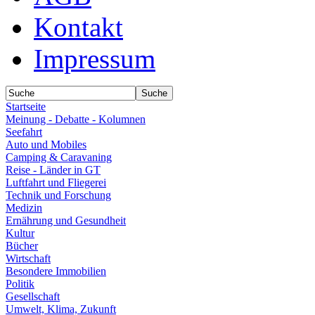
Kontakt
Impressum
Startseite
Meinung - Debatte - Kolumnen
Seefahrt
Auto und Mobiles
Camping & Caravaning
Reise - Länder in GT
Luftfahrt und Fliegerei
Technik und Forschung
Medizin
Ernährung und Gesundheit
Kultur
Bücher
Wirtschaft
Besondere Immobilien
Politik
Gesellschaft
Umwelt, Klima, Zukunft