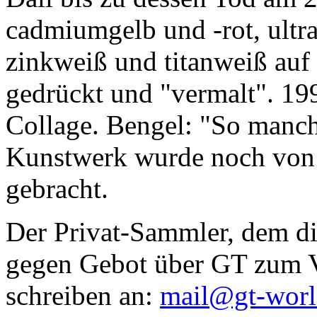
cadmiumgelb und -rot, ultr
zinkweiß und titanweiß auf d
gedrückt und "vermalt". 199
Collage. Bengel: "So manc
Kunstwerk wurde noch von Da
gebracht.
Der Privat-Sammler, dem die
gegen Gebot über GT zum Ve
schreiben an:
mail@gt-wor