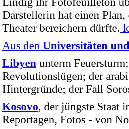
Lindig ihr Fotofeuilleton üb
Darstellerin hat einen Plan,
Theater bereichern dürfte.
l
Aus den
Universitäten un
Libyen
unterm Feuersturm;
Revolutionslügen; der arab
Hintergründe; der Fall Sor
Kosovo
, der jüngste Staat
Reportagen, Fotos - von No