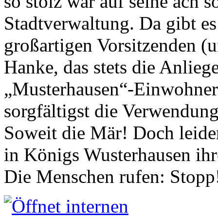
so stolz war auf seine ach s
Stadtverwaltung. Da gibt es
großartigen Vorsitzenden (
Hanke, das stets die Anlieg
„Musterhausen“-Einwohners
sorgfältigst die Verwendung
Soweit die Mär! Doch leider
in Königs Wusterhausen ih
Die Menschen rufen: Stopp