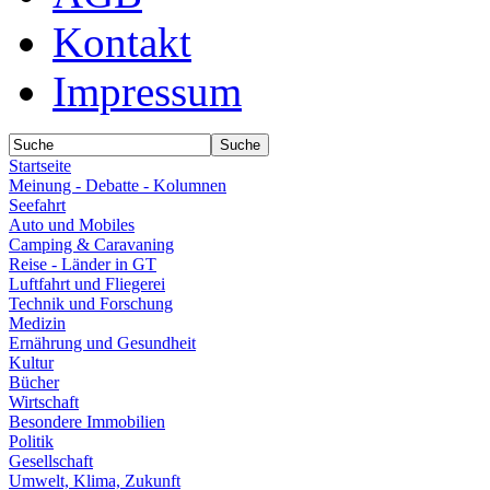
Kontakt
Impressum
Startseite
Meinung - Debatte - Kolumnen
Seefahrt
Auto und Mobiles
Camping & Caravaning
Reise - Länder in GT
Luftfahrt und Fliegerei
Technik und Forschung
Medizin
Ernährung und Gesundheit
Kultur
Bücher
Wirtschaft
Besondere Immobilien
Politik
Gesellschaft
Umwelt, Klima, Zukunft