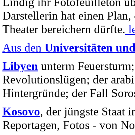
Lindig ihr Fotofeuilleton üb
Darstellerin hat einen Plan,
Theater bereichern dürfte.
l
Aus den
Universitäten un
Libyen
unterm Feuersturm;
Revolutionslügen; der arab
Hintergründe; der Fall Sor
Kosovo
, der jüngste Staat
Reportagen, Fotos - von No