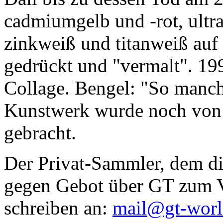
cadmiumgelb und -rot, ultr
zinkweiß und titanweiß auf d
gedrückt und "vermalt". 199
Collage. Bengel: "So manc
Kunstwerk wurde noch von Da
gebracht.
Der Privat-Sammler, dem die
gegen Gebot über GT zum Ve
schreiben an:
mail@gt-wor