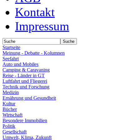
Kontakt
Impressum
Startseite
Meinung - Debatte - Kolumnen
Seefahrt
Auto und Mobiles
Camping & Caravaning
Reise - Länder in GT
Luftfahrt und Fliegerei
Technik und Forschung
Medizin
Ernährung und Gesundheit
Kultur
Bücher
Wirtschaft
Besondere Immobilien
Politik
Gesellschaft
Umwelt, Klima, Zukunft