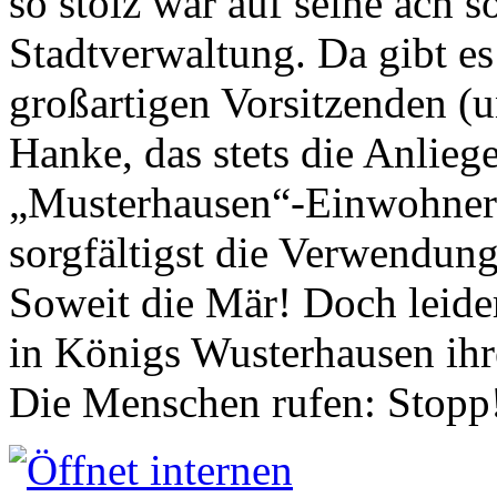
so stolz war auf seine ach s
Stadtverwaltung. Da gibt es
großartigen Vorsitzenden (
Hanke, das stets die Anlieg
„Musterhausen“-Einwohners
sorgfältigst die Verwendung
Soweit die Mär! Doch leider
in Königs Wusterhausen ih
Die Menschen rufen: Stopp