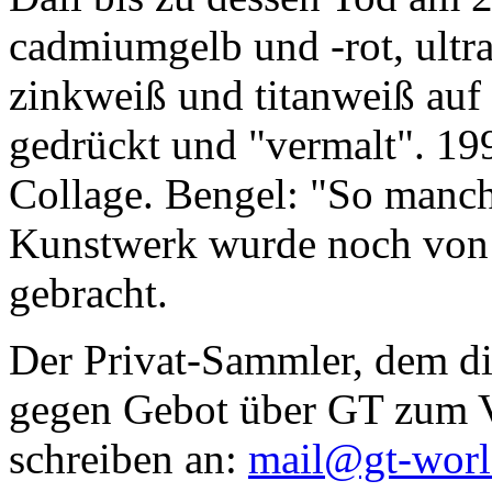
cadmiumgelb und -rot, ultr
zinkweiß und titanweiß auf d
gedrückt und "vermalt". 199
Collage. Bengel: "So manc
Kunstwerk wurde noch von Da
gebracht.
Der Privat-Sammler, dem die
gegen Gebot über GT zum Ve
schreiben an:
mail@gt-wor