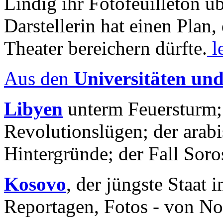
Lindig ihr Fotofeuilleton üb
Darstellerin hat einen Plan,
Theater bereichern dürfte.
l
Aus den
Universitäten un
Libyen
unterm Feuersturm;
Revolutionslügen; der arab
Hintergründe; der Fall Sor
Kosovo
, der jüngste Staat
Reportagen, Fotos - von No