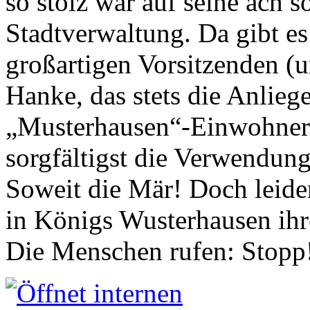
so stolz war auf seine ach s
Stadtverwaltung. Da gibt es
großartigen Vorsitzenden (
Hanke, das stets die Anlieg
„Musterhausen“-Einwohners
sorgfältigst die Verwendung
Soweit die Mär! Doch leider
in Königs Wusterhausen ih
Die Menschen rufen: Stopp