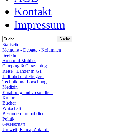
Kontakt
Impressum
Startseite
Meinung - Debatte - Kolumnen
Seefahrt
Auto und Mobiles
Camping & Caravaning
Reise - Länder in GT
Luftfahrt und Fliegerei
Technik und Forschung
Medizin
Ernährung und Gesundheit
Kultur
Bücher
Wirtschaft
Besondere Immobilien
Politik
Gesellschaft
Umwelt, Klima, Zukunft