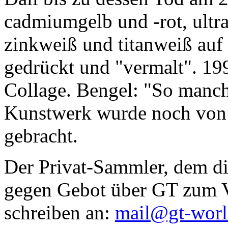
cadmiumgelb und -rot, ultr
zinkweiß und titanweiß auf d
gedrückt und "vermalt". 199
Collage. Bengel: "So manc
Kunstwerk wurde noch von Da
gebracht.
Der Privat-Sammler, dem die
gegen Gebot über GT zum Ve
schreiben an:
mail@gt-wor