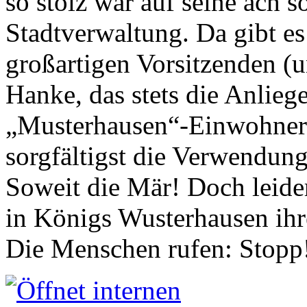
so stolz war auf seine ach s
Stadtverwaltung. Da gibt es
großartigen Vorsitzenden (
Hanke, das stets die Anlieg
„Musterhausen“-Einwohners
sorgfältigst die Verwendung
Soweit die Mär! Doch leider
in Königs Wusterhausen ih
Die Menschen rufen: Stopp