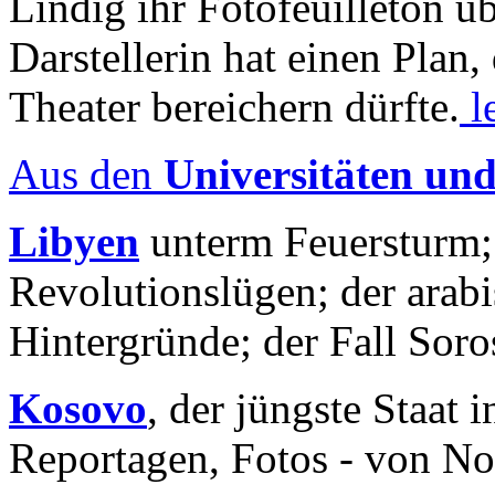
Lindig ihr Fotofeuilleton üb
Darstellerin hat einen Plan,
Theater bereichern dürfte.
l
Aus den
Universitäten un
Libyen
unterm Feuersturm;
Revolutionslügen; der arab
Hintergründe; der Fall Sor
Kosovo
, der jüngste Staat
Reportagen, Fotos - von No