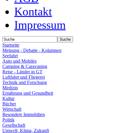
Kontakt
Impressum
Startseite
Meinung - Debatte - Kolumnen
Seefahrt
Auto und Mobiles
Camping & Caravaning
Reise - Länder in GT
Luftfahrt und Fliegerei
Technik und Forschung
Medizin
Ernährung und Gesundheit
Kultur
Bücher
Wirtschaft
Besondere Immobilien
Politik
Gesellschaft
Umwelt, Klima, Zukunft