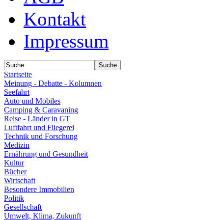
Kontakt
Impressum
Startseite
Meinung - Debatte - Kolumnen
Seefahrt
Auto und Mobiles
Camping & Caravaning
Reise - Länder in GT
Luftfahrt und Fliegerei
Technik und Forschung
Medizin
Ernährung und Gesundheit
Kultur
Bücher
Wirtschaft
Besondere Immobilien
Politik
Gesellschaft
Umwelt, Klima, Zukunft