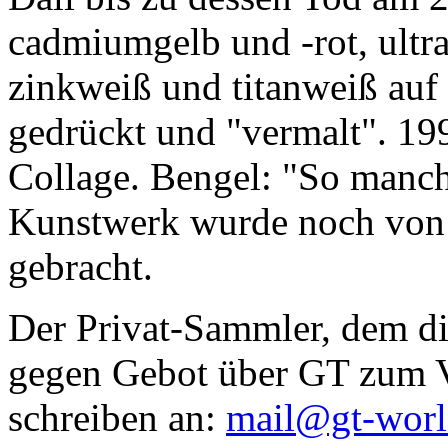
cadmiumgelb und -rot, ultr
zinkweiß und titanweiß auf d
gedrückt und "vermalt". 199
Collage. Bengel: "So manc
Kunstwerk wurde noch von Da
gebracht.
Der Privat-Sammler, dem die
gegen Gebot über GT zum Ve
schreiben an:
mail@gt-wor