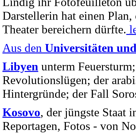
Lindig ihr Fotofeuilleton üb
Darstellerin hat einen Plan,
Theater bereichern dürfte.
l
Aus den
Universitäten un
Libyen
unterm Feuersturm;
Revolutionslügen; der arab
Hintergründe; der Fall Sor
Kosovo
, der jüngste Staat
Reportagen, Fotos - von No