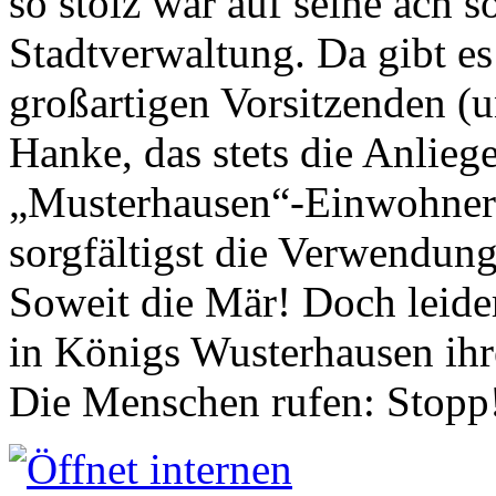
so stolz war auf seine ach s
Stadtverwaltung. Da gibt es
großartigen Vorsitzenden (
Hanke, das stets die Anlieg
„Musterhausen“-Einwohners
sorgfältigst die Verwendung
Soweit die Mär! Doch leider
in Königs Wusterhausen ih
Die Menschen rufen: Stopp