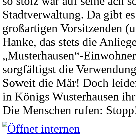
so stolz war auf seine ach s
Stadtverwaltung. Da gibt es
großartigen Vorsitzenden (
Hanke, das stets die Anlieg
„Musterhausen“-Einwohners
sorgfältigst die Verwendung
Soweit die Mär! Doch leider
in Königs Wusterhausen ih
Die Menschen rufen: Stopp