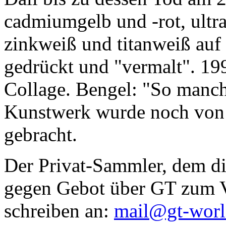
cadmiumgelb und -rot, ultr
zinkweiß und titanweiß auf d
gedrückt und "vermalt". 199
Collage. Bengel: "So manc
Kunstwerk wurde noch von Da
gebracht.
Der Privat-Sammler, dem die
gegen Gebot über GT zum Ve
schreiben an:
mail@gt-wor