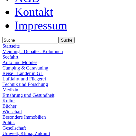
Kontakt
Impressum
Startseite
Meinung - Debatte - Kolumnen
Seefahrt
Auto und Mobiles
Camping & Caravaning
Reise - Länder in GT
Luftfahrt und Fliegerei
Technik und Forschung
Medizin
Ernährung und Gesundheit
Kultur
Bücher
Wirtschaft
Besondere Immobilien
Politik
Gesellschaft
Umwelt, Klima, Zukunft