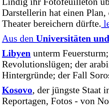
Lindig ihr Fotofeuilleton üb
Darstellerin hat einen Plan,
Theater bereichern dürfte.
l
Aus den
Universitäten un
Libyen
unterm Feuersturm;
Revolutionslügen; der arab
Hintergründe; der Fall Sor
Kosovo
, der jüngste Staat
Reportagen, Fotos - von No