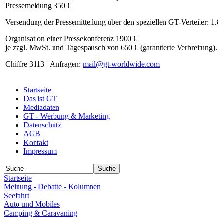
Pressemeldung 350 €
Versendung der Pressemitteilung über den speziellen GT-Verteiler: 1
Organisation einer Pressekonferenz 1900 €
je zzgl. MwSt. und Tagespausch von 650 € (garantierte Verbreitung).
Chiffre 3113 | Anfragen:
mail@gt-worldwide.com
Startseite
Das ist GT
Mediadaten
GT - Werbung & Marketing
Datenschutz
AGB
Kontakt
Impressum
Startseite
Meinung - Debatte - Kolumnen
Seefahrt
Auto und Mobiles
Camping & Caravaning