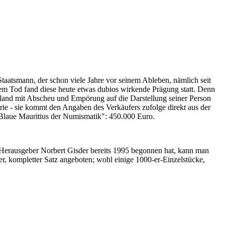
Staatsmann, der schon viele Jahre vor seinem Ableben, nämlich seit
nem Tod fand diese heute etwas dubios wirkende Prägung statt. Denn
iland mit Abscheu und Empörung auf die Darstellung seiner Person
erie - sie kommt den Angaben des Verkäufers zufolge direkt aus der
 "Blaue Mauritius der Numismatik": 450.000 Euro.
-Herausgeber Norbert Gisder bereits 1995 begonnen hat, kann man
r, kompletter Satz angeboten; wohl einige 1000-er-Einzelstücke,