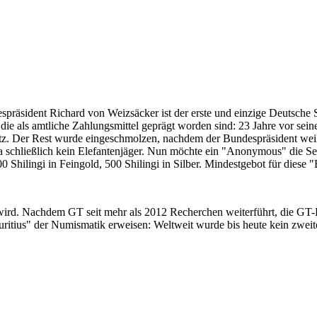
despräsident Richard von Weizsäcker ist der erste und einzige Deutsche 
ie als amtliche Zahlungsmittel geprägt worden sind: 23 Jahre vor sei
 Satz. Der Rest wurde eingeschmolzen, nachdem der Bundespräsident we
i ja schließlich kein Elefantenjäger. Nun möchte ein "Anonymous" die S
 Shilingi in Feingold, 500 Shilingi in Silber. Mindestgebot für diese
 wird. Nachdem GT seit mehr als 2012 Recherchen weiterführt, die GT
itius" der Numismatik erweisen: Weltweit wurde bis heute kein zweite