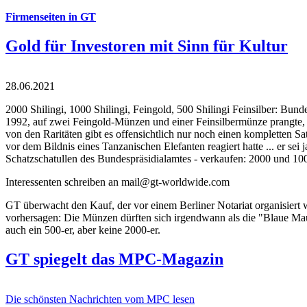
Firmenseiten in GT
Gold für Investoren mit Sinn für Kultur
28.06.2021
2000 Shilingi, 1000 Shilingi, Feingold, 500 Shilingi Feinsilber: Bun
1992, auf zwei Feingold-Münzen und einer Feinsilbermünze prangte, d
von den Raritäten gibt es offensichtlich nur noch einen kompletten
vor dem Bildnis eines Tanzanischen Elefanten reagiert hatte ... er se
Schatzschatullen des Bundespräsidialamtes - verkaufen: 2000 und 1000
Interessenten schreiben an mail@gt-worldwide.com
GT überwacht den Kauf, der vor einem Berliner Notariat organisiert
vorhersagen: Die Münzen dürften sich irgendwann als die "Blaue Maur
auch ein 500-er, aber keine 2000-er.
GT spiegelt das MPC-Magazin
Die schönsten Nachrichten vom MPC lesen