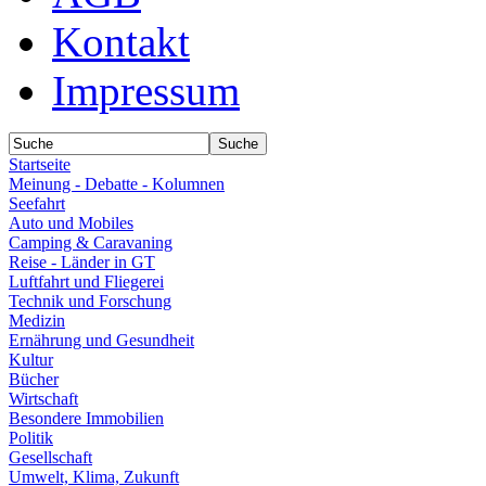
Kontakt
Impressum
Startseite
Meinung - Debatte - Kolumnen
Seefahrt
Auto und Mobiles
Camping & Caravaning
Reise - Länder in GT
Luftfahrt und Fliegerei
Technik und Forschung
Medizin
Ernährung und Gesundheit
Kultur
Bücher
Wirtschaft
Besondere Immobilien
Politik
Gesellschaft
Umwelt, Klima, Zukunft