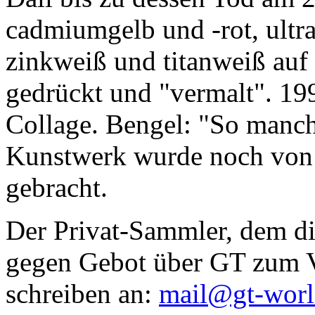
cadmiumgelb und -rot, ultr
zinkweiß und titanweiß auf d
gedrückt und "vermalt". 199
Collage. Bengel: "So manc
Kunstwerk wurde noch von Da
gebracht.
Der Privat-Sammler, dem die
gegen Gebot über GT zum Ve
schreiben an:
mail@gt-wor