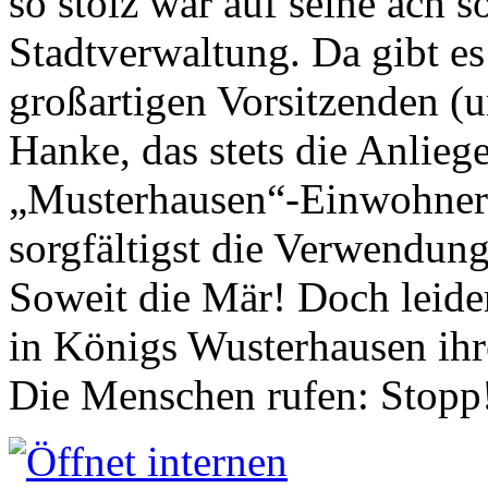
so stolz war auf seine ach s
Stadtverwaltung. Da gibt es
großartigen Vorsitzenden (
Hanke, das stets die Anlieg
„Musterhausen“-Einwohners
sorgfältigst die Verwendung
Soweit die Mär! Doch leider
in Königs Wusterhausen ih
Die Menschen rufen: Stopp