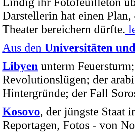
Lindig ihr Fotofeuilleton üb
Darstellerin hat einen Plan,
Theater bereichern dürfte.
l
Aus den
Universitäten un
Libyen
unterm Feuersturm;
Revolutionslügen; der arab
Hintergründe; der Fall Sor
Kosovo
, der jüngste Staat
Reportagen, Fotos - von No