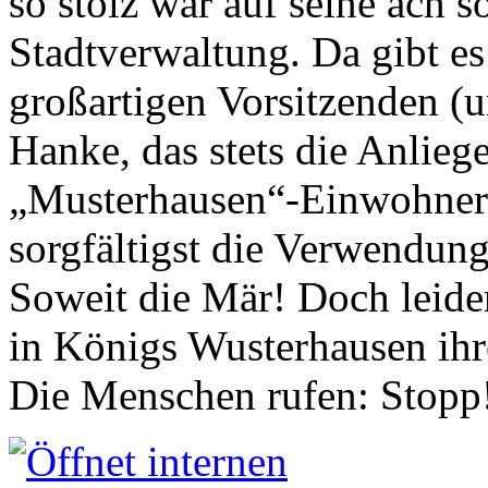
so stolz war auf seine ach s
Stadtverwaltung. Da gibt es
großartigen Vorsitzenden (
Hanke, das stets die Anlieg
„Musterhausen“-Einwohners
sorgfältigst die Verwendung
Soweit die Mär! Doch leider
in Königs Wusterhausen ih
Die Menschen rufen: Stopp