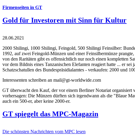
Firmenseiten in GT
Gold für Investoren mit Sinn für Kultur
28.06.2021
2000 Shilingi, 1000 Shilingi, Feingold, 500 Shilingi Feinsilber: Bun
1992, auf zwei Feingold-Münzen und einer Feinsilbermünze prangte, d
von den Raritäten gibt es offensichtlich nur noch einen kompletten
vor dem Bildnis eines Tanzanischen Elefanten reagiert hatte ... er se
Schatzschatullen des Bundespräsidialamtes - verkaufen: 2000 und 1000
Interessenten schreiben an mail@gt-worldwide.com
GT überwacht den Kauf, der vor einem Berliner Notariat organisiert
vorhersagen: Die Münzen dürften sich irgendwann als die "Blaue Maur
auch ein 500-er, aber keine 2000-er.
GT spiegelt das MPC-Magazin
Die schönsten Nachrichten vom MPC lesen