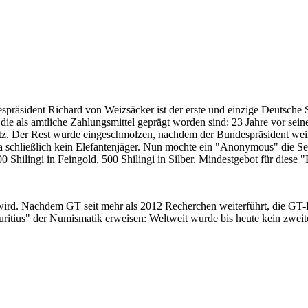
despräsident Richard von Weizsäcker ist der erste und einzige Deutsche 
ie als amtliche Zahlungsmittel geprägt worden sind: 23 Jahre vor sei
 Satz. Der Rest wurde eingeschmolzen, nachdem der Bundespräsident we
i ja schließlich kein Elefantenjäger. Nun möchte ein "Anonymous" die S
 Shilingi in Feingold, 500 Shilingi in Silber. Mindestgebot für diese
 wird. Nachdem GT seit mehr als 2012 Recherchen weiterführt, die GT
itius" der Numismatik erweisen: Weltweit wurde bis heute kein zweite