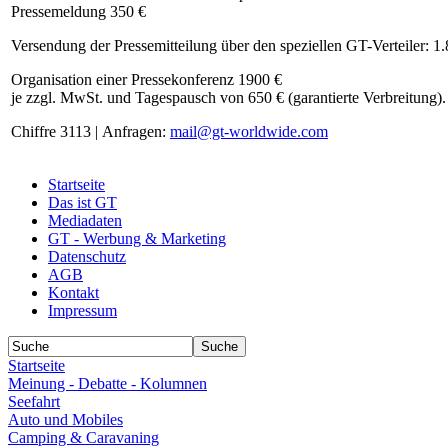
Pressemeldung 350 €
Versendung der Pressemitteilung über den speziellen GT-Verteiler: 1
Organisation einer Pressekonferenz 1900 €
je zzgl. MwSt. und Tagespausch von 650 € (garantierte Verbreitung).
Chiffre 3113 | Anfragen:
mail@gt-worldwide.com
Startseite
Das ist GT
Mediadaten
GT - Werbung & Marketing
Datenschutz
AGB
Kontakt
Impressum
Startseite
Meinung - Debatte - Kolumnen
Seefahrt
Auto und Mobiles
Camping & Caravaning