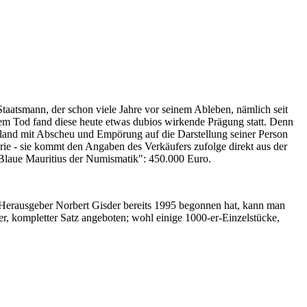
Staatsmann, der schon viele Jahre vor seinem Ableben, nämlich seit
nem Tod fand diese heute etwas dubios wirkende Prägung statt. Denn
iland mit Abscheu und Empörung auf die Darstellung seiner Person
erie - sie kommt den Angaben des Verkäufers zufolge direkt aus der
 "Blaue Mauritius der Numismatik": 450.000 Euro.
-Herausgeber Norbert Gisder bereits 1995 begonnen hat, kann man
r, kompletter Satz angeboten; wohl einige 1000-er-Einzelstücke,