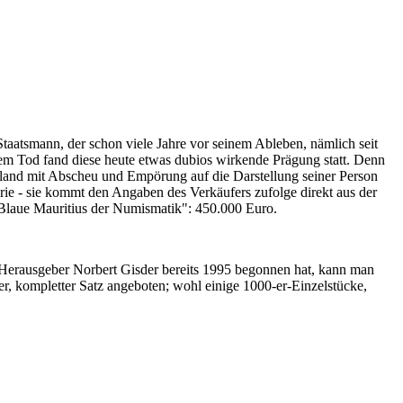
Staatsmann, der schon viele Jahre vor seinem Ableben, nämlich seit
nem Tod fand diese heute etwas dubios wirkende Prägung statt. Denn
iland mit Abscheu und Empörung auf die Darstellung seiner Person
erie - sie kommt den Angaben des Verkäufers zufolge direkt aus der
 "Blaue Mauritius der Numismatik": 450.000 Euro.
-Herausgeber Norbert Gisder bereits 1995 begonnen hat, kann man
r, kompletter Satz angeboten; wohl einige 1000-er-Einzelstücke,