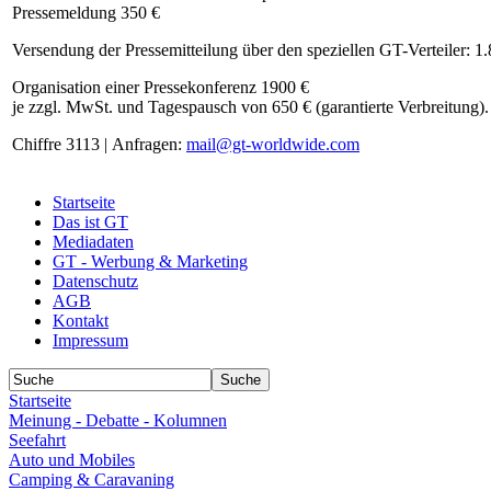
Pressemeldung 350 €
Versendung der Pressemitteilung über den speziellen GT-Verteiler: 1
Organisation einer Pressekonferenz 1900 €
je zzgl. MwSt. und Tagespausch von 650 € (garantierte Verbreitung).
Chiffre 3113 | Anfragen:
mail@gt-worldwide.com
Startseite
Das ist GT
Mediadaten
GT - Werbung & Marketing
Datenschutz
AGB
Kontakt
Impressum
Startseite
Meinung - Debatte - Kolumnen
Seefahrt
Auto und Mobiles
Camping & Caravaning