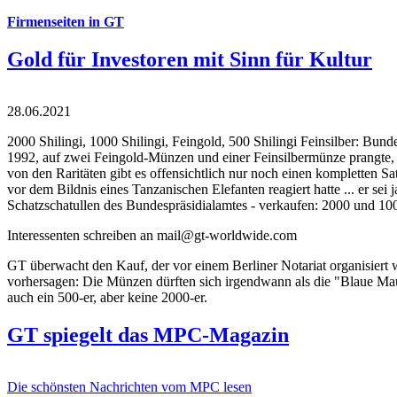
Firmenseiten in GT
Gold für Investoren mit Sinn für Kultur
28.06.2021
2000 Shilingi, 1000 Shilingi, Feingold, 500 Shilingi Feinsilber: Bun
1992, auf zwei Feingold-Münzen und einer Feinsilbermünze prangte, d
von den Raritäten gibt es offensichtlich nur noch einen kompletten
vor dem Bildnis eines Tanzanischen Elefanten reagiert hatte ... er se
Schatzschatullen des Bundespräsidialamtes - verkaufen: 2000 und 1000
Interessenten schreiben an mail@gt-worldwide.com
GT überwacht den Kauf, der vor einem Berliner Notariat organisiert
vorhersagen: Die Münzen dürften sich irgendwann als die "Blaue Maur
auch ein 500-er, aber keine 2000-er.
GT spiegelt das MPC-Magazin
Die schönsten Nachrichten vom MPC lesen