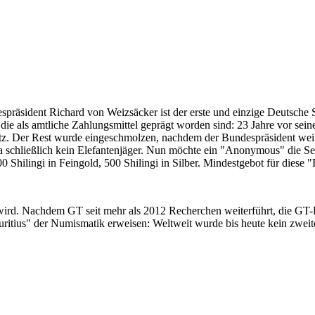
despräsident Richard von Weizsäcker ist der erste und einzige Deutsche 
ie als amtliche Zahlungsmittel geprägt worden sind: 23 Jahre vor sei
 Satz. Der Rest wurde eingeschmolzen, nachdem der Bundespräsident we
i ja schließlich kein Elefantenjäger. Nun möchte ein "Anonymous" die S
 Shilingi in Feingold, 500 Shilingi in Silber. Mindestgebot für diese
 wird. Nachdem GT seit mehr als 2012 Recherchen weiterführt, die GT
itius" der Numismatik erweisen: Weltweit wurde bis heute kein zweite