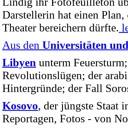
Lindig ihr Fotofeuilleton üb
Darstellerin hat einen Plan,
Theater bereichern dürfte.
l
Aus den
Universitäten un
Libyen
unterm Feuersturm;
Revolutionslügen; der arab
Hintergründe; der Fall Sor
Kosovo
, der jüngste Staat
Reportagen, Fotos - von No