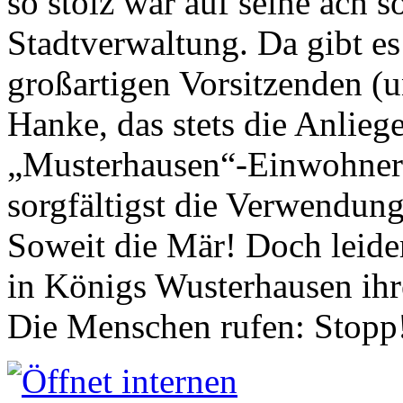
so stolz war auf seine ach s
Stadtverwaltung. Da gibt es
großartigen Vorsitzenden (
Hanke, das stets die Anlieg
„Musterhausen“-Einwohners
sorgfältigst die Verwendung
Soweit die Mär! Doch leider
in Königs Wusterhausen ih
Die Menschen rufen: Stopp