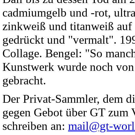
cadmiumgelb und -rot, ultr
zinkweiß und titanweiß auf d
gedrückt und "vermalt". 199
Collage. Bengel: "So manc
Kunstwerk wurde noch von Da
gebracht.
Der Privat-Sammler, dem die
gegen Gebot über GT zum Ve
schreiben an:
mail@gt-wor