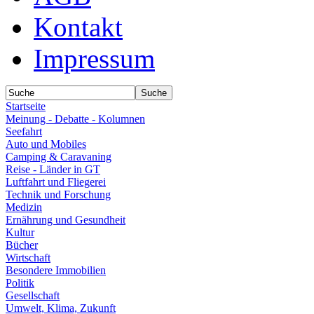
Kontakt
Impressum
Startseite
Meinung - Debatte - Kolumnen
Seefahrt
Auto und Mobiles
Camping & Caravaning
Reise - Länder in GT
Luftfahrt und Fliegerei
Technik und Forschung
Medizin
Ernährung und Gesundheit
Kultur
Bücher
Wirtschaft
Besondere Immobilien
Politik
Gesellschaft
Umwelt, Klima, Zukunft