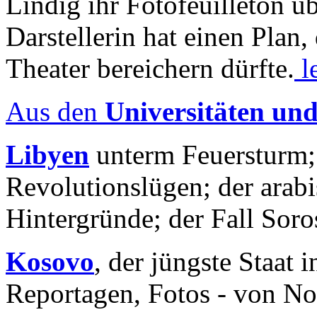
Lindig ihr Fotofeuilleton üb
Darstellerin hat einen Plan,
Theater bereichern dürfte.
l
Aus den
Universitäten un
Libyen
unterm Feuersturm;
Revolutionslügen; der arab
Hintergründe; der Fall Sor
Kosovo
, der jüngste Staat
Reportagen, Fotos - von No