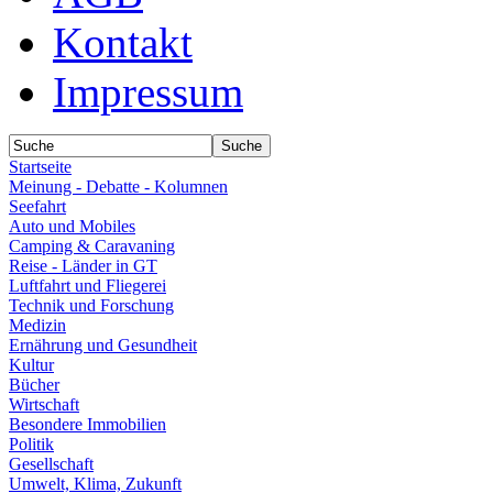
Kontakt
Impressum
Startseite
Meinung - Debatte - Kolumnen
Seefahrt
Auto und Mobiles
Camping & Caravaning
Reise - Länder in GT
Luftfahrt und Fliegerei
Technik und Forschung
Medizin
Ernährung und Gesundheit
Kultur
Bücher
Wirtschaft
Besondere Immobilien
Politik
Gesellschaft
Umwelt, Klima, Zukunft