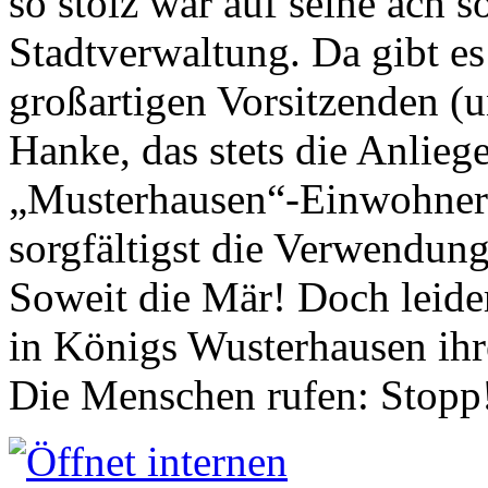
so stolz war auf seine ach s
Stadtverwaltung. Da gibt es
großartigen Vorsitzenden (
Hanke, das stets die Anlieg
„Musterhausen“-Einwohners
sorgfältigst die Verwendung
Soweit die Mär! Doch leider
in Königs Wusterhausen ih
Die Menschen rufen: Stopp