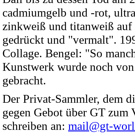
cadmiumgelb und -rot, ultr
zinkweiß und titanweiß auf d
gedrückt und "vermalt". 199
Collage. Bengel: "So manc
Kunstwerk wurde noch von Da
gebracht.
Der Privat-Sammler, dem die
gegen Gebot über GT zum Ve
schreiben an:
mail@gt-wor