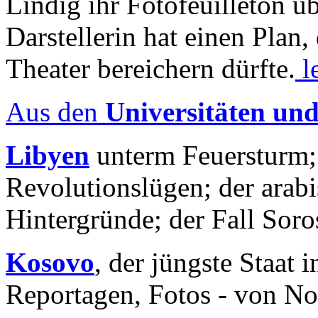
Lindig ihr Fotofeuilleton üb
Darstellerin hat einen Plan,
Theater bereichern dürfte.
l
Aus den
Universitäten un
Libyen
unterm Feuersturm;
Revolutionslügen; der arab
Hintergründe; der Fall Sor
Kosovo
, der jüngste Staat
Reportagen, Fotos - von No