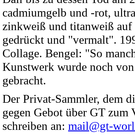
cadmiumgelb und -rot, ultr
zinkweiß und titanweiß auf d
gedrückt und "vermalt". 199
Collage. Bengel: "So manc
Kunstwerk wurde noch von Da
gebracht.
Der Privat-Sammler, dem die
gegen Gebot über GT zum Ve
schreiben an:
mail@gt-wor