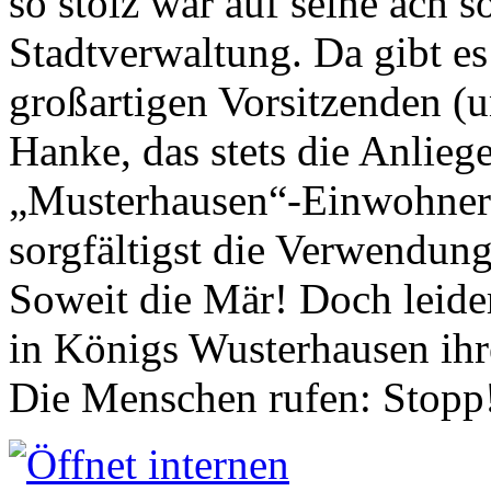
so stolz war auf seine ach s
Stadtverwaltung. Da gibt es
großartigen Vorsitzenden (
Hanke, das stets die Anlieg
„Musterhausen“-Einwohners
sorgfältigst die Verwendung
Soweit die Mär! Doch leider
in Königs Wusterhausen ih
Die Menschen rufen: Stopp