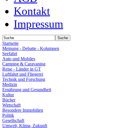
Kontakt
Impressum
Startseite
Meinung - Debatte - Kolumnen
Seefahrt
Auto und Mobiles
Camping & Caravaning
Reise - Länder in GT
Luftfahrt und Fliegerei
Technik und Forschung
Medizin
Ernährung und Gesundheit
Kultur
Bücher
Wirtschaft
Besondere Immobilien
Politik
Gesellschaft
Umwelt, Klima, Zukunft