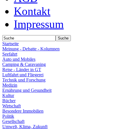
Kontakt
Impressum
Startseite
Meinung - Debatte - Kolumnen
Seefahrt
Auto und Mobiles
Camping & Caravaning
Reise - Länder in GT
Luftfahrt und Fliegerei
Technik und Forschung
Medizin
Ernährung und Gesundheit
Kultur
Bücher
Wirtschaft
Besondere Immobilien
Politik
Gesellschaft
Umwelt, Klima, Zukunft