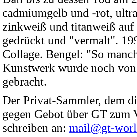
cadmiumgelb und -rot, ultr
zinkweiß und titanweiß auf d
gedrückt und "vermalt". 199
Collage. Bengel: "So manc
Kunstwerk wurde noch von Da
gebracht.
Der Privat-Sammler, dem die
gegen Gebot über GT zum Ve
schreiben an:
mail@gt-wor