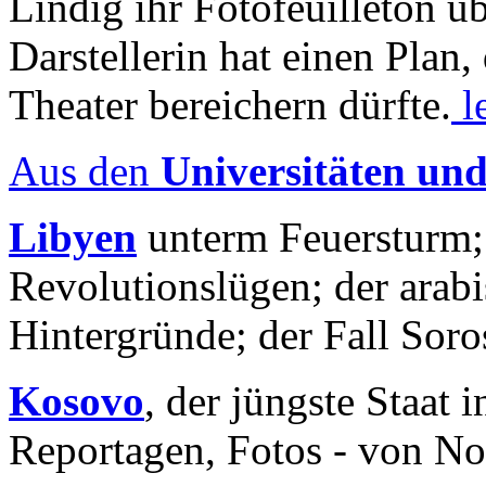
Lindig ihr Fotofeuilleton üb
Darstellerin hat einen Plan,
Theater bereichern dürfte.
l
Aus den
Universitäten un
Libyen
unterm Feuersturm;
Revolutionslügen; der arab
Hintergründe; der Fall Sor
Kosovo
, der jüngste Staat
Reportagen, Fotos - von No