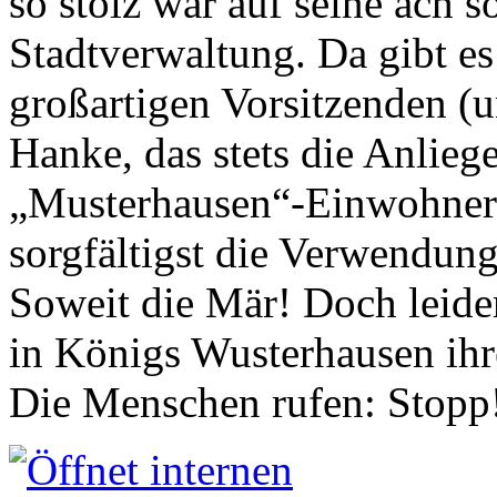
so stolz war auf seine ach s
Stadtverwaltung. Da gibt es
großartigen Vorsitzenden (
Hanke, das stets die Anlieg
„Musterhausen“-Einwohners
sorgfältigst die Verwendung
Soweit die Mär! Doch leider
in Königs Wusterhausen ih
Die Menschen rufen: Stopp