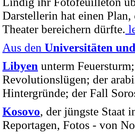
Lindig ihr Fotofeuilleton üb
Darstellerin hat einen Plan,
Theater bereichern dürfte.
l
Aus den
Universitäten un
Libyen
unterm Feuersturm;
Revolutionslügen; der arab
Hintergründe; der Fall Sor
Kosovo
, der jüngste Staat
Reportagen, Fotos - von No