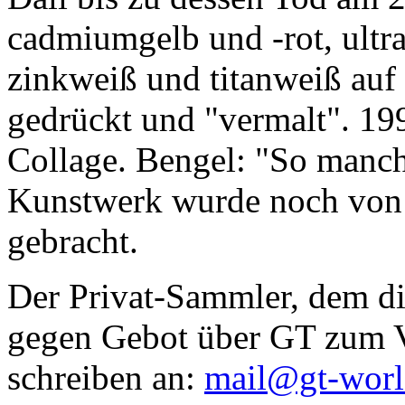
cadmiumgelb und -rot, ultr
zinkweiß und titanweiß auf d
gedrückt und "vermalt". 199
Collage. Bengel: "So manc
Kunstwerk wurde noch von Da
gebracht.
Der Privat-Sammler, dem die
gegen Gebot über GT zum Ve
schreiben an:
mail@gt-wor