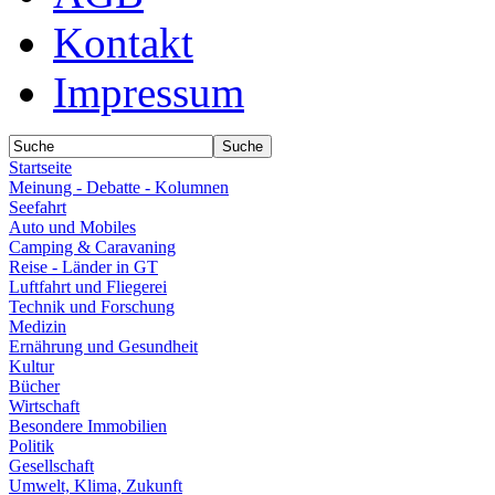
Kontakt
Impressum
Startseite
Meinung - Debatte - Kolumnen
Seefahrt
Auto und Mobiles
Camping & Caravaning
Reise - Länder in GT
Luftfahrt und Fliegerei
Technik und Forschung
Medizin
Ernährung und Gesundheit
Kultur
Bücher
Wirtschaft
Besondere Immobilien
Politik
Gesellschaft
Umwelt, Klima, Zukunft