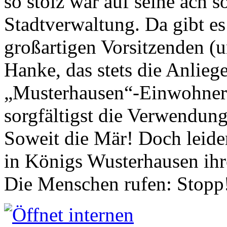
so stolz war auf seine ach s
Stadtverwaltung. Da gibt es
großartigen Vorsitzenden (
Hanke, das stets die Anlieg
„Musterhausen“-Einwohners
sorgfältigst die Verwendung
Soweit die Mär! Doch leider
in Königs Wusterhausen ih
Die Menschen rufen: Stopp