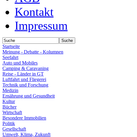
Kontakt
Impressum
Startseite
Meinung - Debatte - Kolumnen
Seefahrt
Auto und Mobiles
Camping & Caravaning
Reise - Länder in GT
Luftfahrt und Fliegerei
Technik und Forschung
Medizin
Ernährung und Gesundheit
Kultur
Bücher
Wirtschaft
Besondere Immobilien
Politik
Gesellschaft
Umwelt, Klima, Zukunft