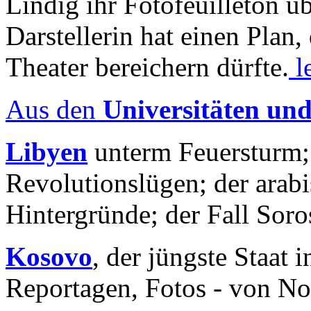
Lindig ihr Fotofeuilleton üb
Darstellerin hat einen Plan,
Theater bereichern dürfte.
l
Aus den
Universitäten un
Libyen
unterm Feuersturm;
Revolutionslügen; der arab
Hintergründe; der Fall Sor
Kosovo
, der jüngste Staat
Reportagen, Fotos - von No