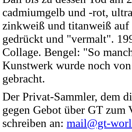
cadmiumgelb und -rot, ultr
zinkweiß und titanweiß auf d
gedrückt und "vermalt". 199
Collage. Bengel: "So manc
Kunstwerk wurde noch von Da
gebracht.
Der Privat-Sammler, dem die
gegen Gebot über GT zum Ve
schreiben an:
mail@gt-wor