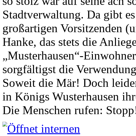
so stolz war auf seine ach s
Stadtverwaltung. Da gibt es
großartigen Vorsitzenden (
Hanke, das stets die Anlieg
„Musterhausen“-Einwohners
sorgfältigst die Verwendung
Soweit die Mär! Doch leider
in Königs Wusterhausen ih
Die Menschen rufen: Stopp