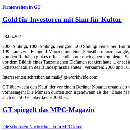
Firmenseiten in GT
Gold für Investoren mit Sinn für Kultur
28.06.2021
2000 Shilingi, 1000 Shilingi, Feingold, 500 Shilingi Feinsilber: Bun
1992, auf zwei Feingold-Münzen und einer Feinsilbermünze prangte, d
von den Raritäten gibt es offensichtlich nur noch einen kompletten
vor dem Bildnis eines Tanzanischen Elefanten reagiert hatte ... er se
Schatzschatullen des Bundespräsidialamtes - verkaufen: 2000 und 1000
Interessenten schreiben an mail@gt-worldwide.com
GT überwacht den Kauf, der vor einem Berliner Notariat organisiert
vorhersagen: Die Münzen dürften sich irgendwann als die "Blaue Maur
auch ein 500-er, aber keine 2000-er.
GT spiegelt das MPC-Magazin
Die schönsten Nachrichten vom MPC lesen