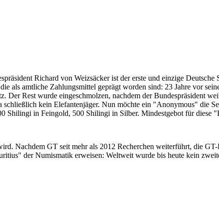
despräsident Richard von Weizsäcker ist der erste und einzige Deutsche 
ie als amtliche Zahlungsmittel geprägt worden sind: 23 Jahre vor sei
 Satz. Der Rest wurde eingeschmolzen, nachdem der Bundespräsident we
i ja schließlich kein Elefantenjäger. Nun möchte ein "Anonymous" die S
 Shilingi in Feingold, 500 Shilingi in Silber. Mindestgebot für diese
 wird. Nachdem GT seit mehr als 2012 Recherchen weiterführt, die GT
itius" der Numismatik erweisen: Weltweit wurde bis heute kein zweite