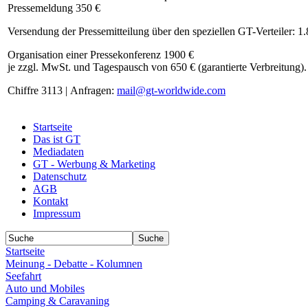
Pressemeldung 350 €
Versendung der Pressemitteilung über den speziellen GT-Verteiler: 1
Organisation einer Pressekonferenz 1900 €
je zzgl. MwSt. und Tagespausch von 650 € (garantierte Verbreitung).
Chiffre 3113 | Anfragen:
mail@gt-worldwide.com
Startseite
Das ist GT
Mediadaten
GT - Werbung & Marketing
Datenschutz
AGB
Kontakt
Impressum
Startseite
Meinung - Debatte - Kolumnen
Seefahrt
Auto und Mobiles
Camping & Caravaning