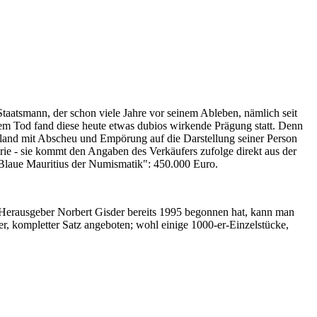
Staatsmann, der schon viele Jahre vor seinem Ableben, nämlich seit
nem Tod fand diese heute etwas dubios wirkende Prägung statt. Denn
iland mit Abscheu und Empörung auf die Darstellung seiner Person
erie - sie kommt den Angaben des Verkäufers zufolge direkt aus der
 "Blaue Mauritius der Numismatik": 450.000 Euro.
-Herausgeber Norbert Gisder bereits 1995 begonnen hat, kann man
r, kompletter Satz angeboten; wohl einige 1000-er-Einzelstücke,