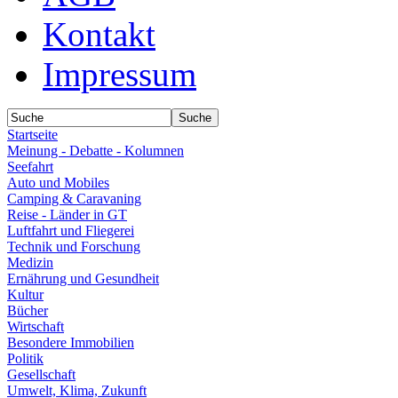
Kontakt
Impressum
Startseite
Meinung - Debatte - Kolumnen
Seefahrt
Auto und Mobiles
Camping & Caravaning
Reise - Länder in GT
Luftfahrt und Fliegerei
Technik und Forschung
Medizin
Ernährung und Gesundheit
Kultur
Bücher
Wirtschaft
Besondere Immobilien
Politik
Gesellschaft
Umwelt, Klima, Zukunft