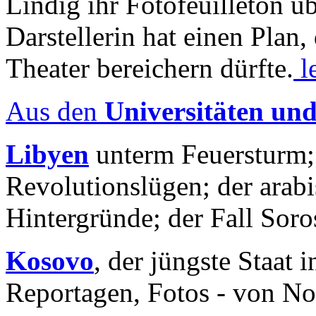
Lindig ihr Fotofeuilleton üb
Darstellerin hat einen Plan,
Theater bereichern dürfte.
l
Aus den
Universitäten un
Libyen
unterm Feuersturm;
Revolutionslügen; der arab
Hintergründe; der Fall Sor
Kosovo
, der jüngste Staat
Reportagen, Fotos - von No