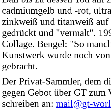
cadmiumgelb und -rot, ultr
zinkweiß und titanweiß auf d
gedrückt und "vermalt". 199
Collage. Bengel: "So manc
Kunstwerk wurde noch von Da
gebracht.
Der Privat-Sammler, dem die
gegen Gebot über GT zum Ve
schreiben an:
mail@gt-wor