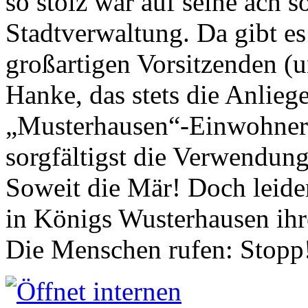
so stolz war auf seine ach s
Stadtverwaltung. Da gibt es
großartigen Vorsitzenden (
Hanke, das stets die Anlieg
„Musterhausen“-Einwohners
sorgfältigst die Verwendung
Soweit die Mär! Doch leider
in Königs Wusterhausen ih
Die Menschen rufen: Stopp