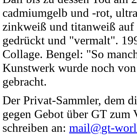
cadmiumgelb und -rot, ultr
zinkweiß und titanweiß auf d
gedrückt und "vermalt". 199
Collage. Bengel: "So manc
Kunstwerk wurde noch von Da
gebracht.
Der Privat-Sammler, dem die
gegen Gebot über GT zum Ve
schreiben an:
mail@gt-wor