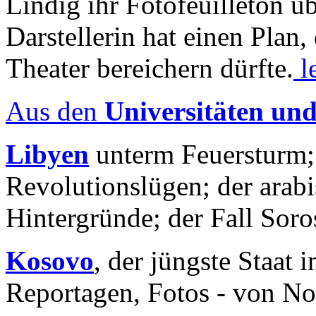
Lindig ihr Fotofeuilleton üb
Darstellerin hat einen Plan,
Theater bereichern dürfte.
l
Aus den
Universitäten un
Libyen
unterm Feuersturm;
Revolutionslügen; der arab
Hintergründe; der Fall Sor
Kosovo
, der jüngste Staat
Reportagen, Fotos - von No