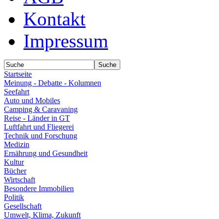
Kontakt
Impressum
Startseite
Meinung - Debatte - Kolumnen
Seefahrt
Auto und Mobiles
Camping & Caravaning
Reise - Länder in GT
Luftfahrt und Fliegerei
Technik und Forschung
Medizin
Ernährung und Gesundheit
Kultur
Bücher
Wirtschaft
Besondere Immobilien
Politik
Gesellschaft
Umwelt, Klima, Zukunft