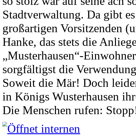
so stolz war auf seine ach s
Stadtverwaltung. Da gibt es
großartigen Vorsitzenden (
Hanke, das stets die Anlieg
„Musterhausen“-Einwohners
sorgfältigst die Verwendung
Soweit die Mär! Doch leider
in Königs Wusterhausen ih
Die Menschen rufen: Stopp