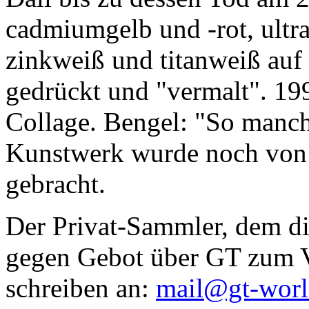
cadmiumgelb und -rot, ultr
zinkweiß und titanweiß auf d
gedrückt und "vermalt". 199
Collage. Bengel: "So manc
Kunstwerk wurde noch von Da
gebracht.
Der Privat-Sammler, dem die
gegen Gebot über GT zum Ve
schreiben an:
mail@gt-wor