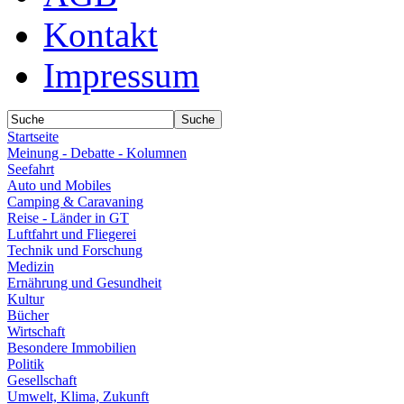
Kontakt
Impressum
Startseite
Meinung - Debatte - Kolumnen
Seefahrt
Auto und Mobiles
Camping & Caravaning
Reise - Länder in GT
Luftfahrt und Fliegerei
Technik und Forschung
Medizin
Ernährung und Gesundheit
Kultur
Bücher
Wirtschaft
Besondere Immobilien
Politik
Gesellschaft
Umwelt, Klima, Zukunft