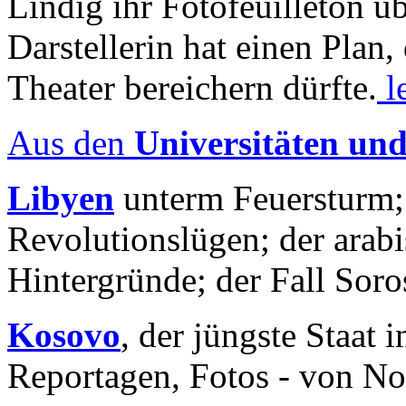
Lindig ihr Fotofeuilleton üb
Darstellerin hat einen Plan,
Theater bereichern dürfte.
l
Aus den
Universitäten un
Libyen
unterm Feuersturm;
Revolutionslügen; der arab
Hintergründe; der Fall Sor
Kosovo
, der jüngste Staat
Reportagen, Fotos - von No