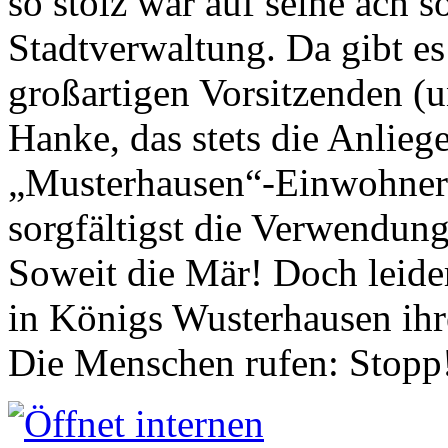
so stolz war auf seine ach s
Stadtverwaltung. Da gibt es
großartigen Vorsitzenden (
Hanke, das stets die Anlieg
„Musterhausen“-Einwohners
sorgfältigst die Verwendung
Soweit die Mär! Doch leider
in Königs Wusterhausen ih
Die Menschen rufen: Stopp