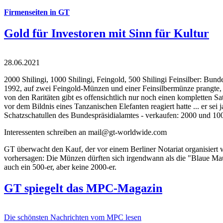
Firmenseiten in GT
Gold für Investoren mit Sinn für Kultur
28.06.2021
2000 Shilingi, 1000 Shilingi, Feingold, 500 Shilingi Feinsilber: Bun
1992, auf zwei Feingold-Münzen und einer Feinsilbermünze prangte, d
von den Raritäten gibt es offensichtlich nur noch einen kompletten
vor dem Bildnis eines Tanzanischen Elefanten reagiert hatte ... er se
Schatzschatullen des Bundespräsidialamtes - verkaufen: 2000 und 1000
Interessenten schreiben an mail@gt-worldwide.com
GT überwacht den Kauf, der vor einem Berliner Notariat organisiert
vorhersagen: Die Münzen dürften sich irgendwann als die "Blaue Maur
auch ein 500-er, aber keine 2000-er.
GT spiegelt das MPC-Magazin
Die schönsten Nachrichten vom MPC lesen