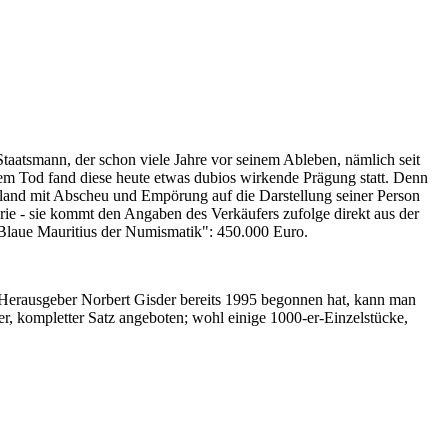
Staatsmann, der schon viele Jahre vor seinem Ableben, nämlich seit
nem Tod fand diese heute etwas dubios wirkende Prägung statt. Denn
iland mit Abscheu und Empörung auf die Darstellung seiner Person
erie - sie kommt den Angaben des Verkäufers zufolge direkt aus der
 "Blaue Mauritius der Numismatik": 450.000 Euro.
-Herausgeber Norbert Gisder bereits 1995 begonnen hat, kann man
r, kompletter Satz angeboten; wohl einige 1000-er-Einzelstücke,