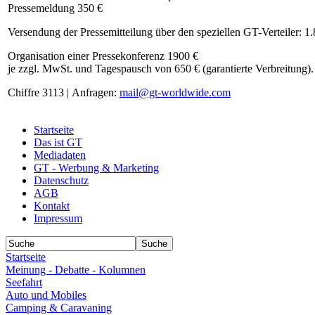
Pressemeldung 350 €
Versendung der Pressemitteilung über den speziellen GT-Verteiler: 1
Organisation einer Pressekonferenz 1900 €
je zzgl. MwSt. und Tagespausch von 650 € (garantierte Verbreitung).
Chiffre 3113 | Anfragen:
mail@gt-worldwide.com
Startseite
Das ist GT
Mediadaten
GT - Werbung & Marketing
Datenschutz
AGB
Kontakt
Impressum
Startseite
Meinung - Debatte - Kolumnen
Seefahrt
Auto und Mobiles
Camping & Caravaning