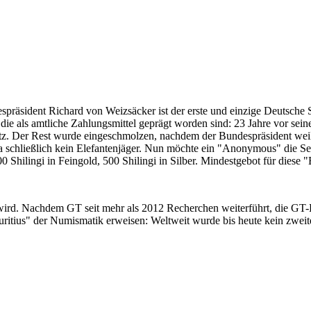
despräsident Richard von Weizsäcker ist der erste und einzige Deutsche 
ie als amtliche Zahlungsmittel geprägt worden sind: 23 Jahre vor sei
 Satz. Der Rest wurde eingeschmolzen, nachdem der Bundespräsident we
i ja schließlich kein Elefantenjäger. Nun möchte ein "Anonymous" die S
 Shilingi in Feingold, 500 Shilingi in Silber. Mindestgebot für diese
 wird. Nachdem GT seit mehr als 2012 Recherchen weiterführt, die GT
itius" der Numismatik erweisen: Weltweit wurde bis heute kein zweite