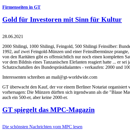
Firmenseiten in GT
Gold für Investoren mit Sinn für Kultur
28.06.2021
2000 Shilingi, 1000 Shilingi, Feingold, 500 Shilingi Feinsilber: Bun
1992, auf zwei Feingold-Münzen und einer Feinsilbermünze prangte, d
von den Raritäten gibt es offensichtlich nur noch einen kompletten
vor dem Bildnis eines Tanzanischen Elefanten reagiert hatte ... er se
Schatzschatullen des Bundespräsidialamtes - verkaufen: 2000 und 1000
Interessenten schreiben an mail@gt-worldwide.com
GT überwacht den Kauf, der vor einem Berliner Notariat organisiert
vorhersagen: Die Münzen dürften sich irgendwann als die "Blaue Maur
auch ein 500-er, aber keine 2000-er.
GT spiegelt das MPC-Magazin
Die schönsten Nachrichten vom MPC lesen