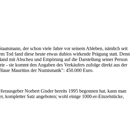
Staatsmann, der schon viele Jahre vor seinem Ableben, nämlich seit
nem Tod fand diese heute etwas dubios wirkende Prägung statt. Denn
iland mit Abscheu und Empörung auf die Darstellung seiner Person
erie - sie kommt den Angaben des Verkäufers zufolge direkt aus der
 "Blaue Mauritius der Numismatik": 450.000 Euro.
-Herausgeber Norbert Gisder bereits 1995 begonnen hat, kann man
r, kompletter Satz angeboten; wohl einige 1000-er-Einzelstücke,