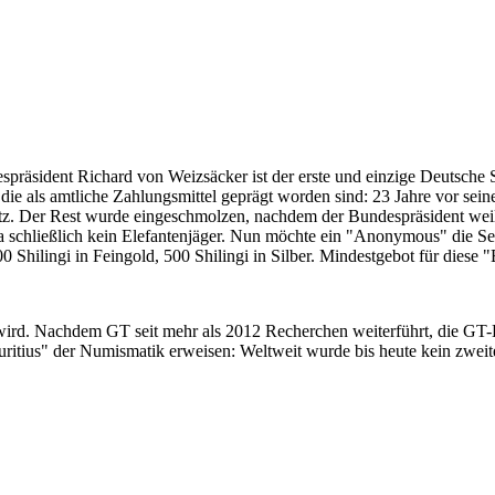
despräsident Richard von Weizsäcker ist der erste und einzige Deutsche 
ie als amtliche Zahlungsmittel geprägt worden sind: 23 Jahre vor sei
 Satz. Der Rest wurde eingeschmolzen, nachdem der Bundespräsident we
i ja schließlich kein Elefantenjäger. Nun möchte ein "Anonymous" die S
 Shilingi in Feingold, 500 Shilingi in Silber. Mindestgebot für diese
 wird. Nachdem GT seit mehr als 2012 Recherchen weiterführt, die GT
itius" der Numismatik erweisen: Weltweit wurde bis heute kein zweite