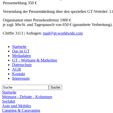
Pressemeldung 350 €
Versendung der Pressemitteilung über den speziellen GT-Verteiler: 1
Organisation einer Pressekonferenz 1900 €
je zzgl. MwSt. und Tagespausch von 650 € (garantierte Verbreitung).
Chiffre 3113 | Anfragen:
mail@gt-worldwide.com
Startseite
Das ist GT
Mediadaten
GT - Werbung & Marketing
Datenschutz
AGB
Kontakt
Impressum
Startseite
Meinung - Debatte - Kolumnen
Seefahrt
Auto und Mobiles
Camping & Caravaning