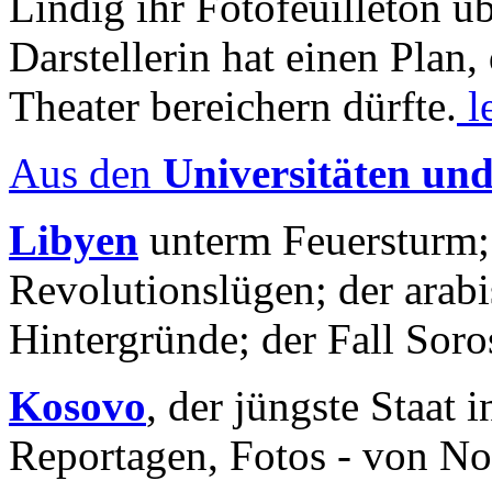
Lindig ihr Fotofeuilleton üb
Darstellerin hat einen Plan,
Theater bereichern dürfte.
l
Aus den
Universitäten un
Libyen
unterm Feuersturm;
Revolutionslügen; der arab
Hintergründe; der Fall Sor
Kosovo
, der jüngste Staat
Reportagen, Fotos - von No