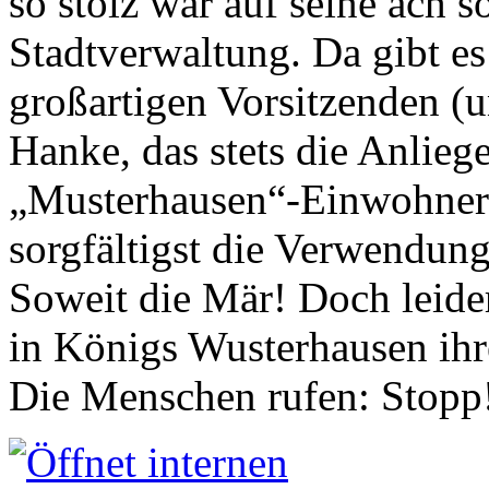
so stolz war auf seine ach s
Stadtverwaltung. Da gibt es
großartigen Vorsitzenden (
Hanke, das stets die Anlieg
„Musterhausen“-Einwohners
sorgfältigst die Verwendung
Soweit die Mär! Doch leider
in Königs Wusterhausen ih
Die Menschen rufen: Stopp