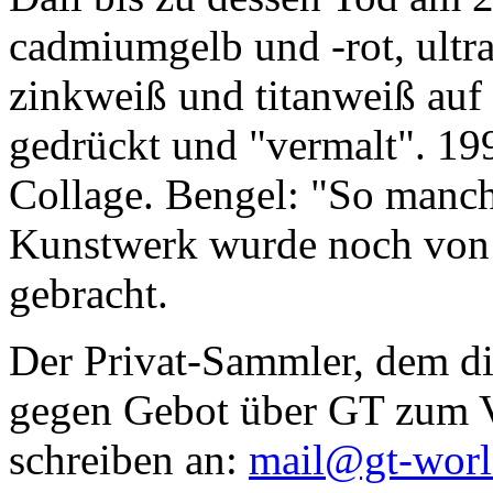
cadmiumgelb und -rot, ultr
zinkweiß und titanweiß auf d
gedrückt und "vermalt". 199
Collage. Bengel: "So manc
Kunstwerk wurde noch von Da
gebracht.
Der Privat-Sammler, dem die
gegen Gebot über GT zum Ve
schreiben an:
mail@gt-wor