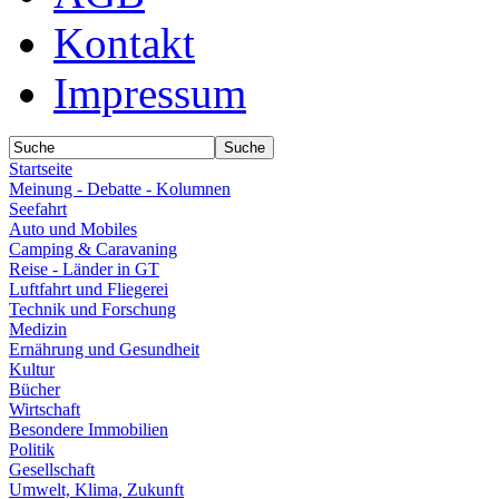
Kontakt
Impressum
Startseite
Meinung - Debatte - Kolumnen
Seefahrt
Auto und Mobiles
Camping & Caravaning
Reise - Länder in GT
Luftfahrt und Fliegerei
Technik und Forschung
Medizin
Ernährung und Gesundheit
Kultur
Bücher
Wirtschaft
Besondere Immobilien
Politik
Gesellschaft
Umwelt, Klima, Zukunft