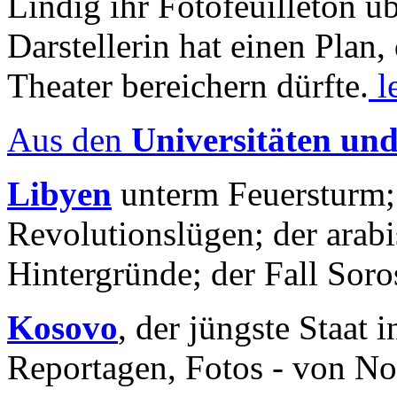
Lindig ihr Fotofeuilleton üb
Darstellerin hat einen Plan,
Theater bereichern dürfte.
l
Aus den
Universitäten un
Libyen
unterm Feuersturm;
Revolutionslügen; der arab
Hintergründe; der Fall Sor
Kosovo
, der jüngste Staat
Reportagen, Fotos - von No