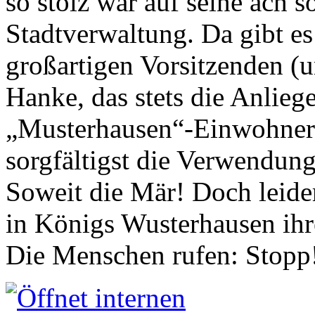
so stolz war auf seine ach s
Stadtverwaltung. Da gibt es
großartigen Vorsitzenden (
Hanke, das stets die Anlieg
„Musterhausen“-Einwohners
sorgfältigst die Verwendung
Soweit die Mär! Doch leider
in Königs Wusterhausen ih
Die Menschen rufen: Stopp