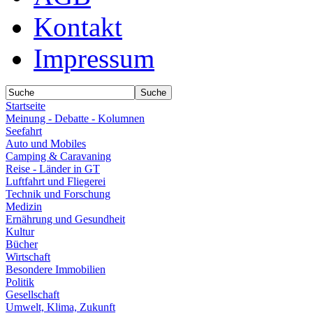
Kontakt
Impressum
Startseite
Meinung - Debatte - Kolumnen
Seefahrt
Auto und Mobiles
Camping & Caravaning
Reise - Länder in GT
Luftfahrt und Fliegerei
Technik und Forschung
Medizin
Ernährung und Gesundheit
Kultur
Bücher
Wirtschaft
Besondere Immobilien
Politik
Gesellschaft
Umwelt, Klima, Zukunft