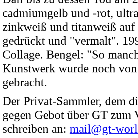
cadmiumgelb und -rot, ultr
zinkweiß und titanweiß auf d
gedrückt und "vermalt". 199
Collage. Bengel: "So manc
Kunstwerk wurde noch von Da
gebracht.
Der Privat-Sammler, dem die
gegen Gebot über GT zum Ve
schreiben an:
mail@gt-wor