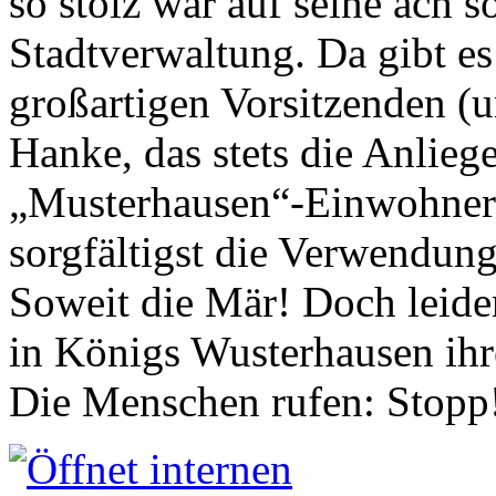
so stolz war auf seine ach s
Stadtverwaltung. Da gibt es
großartigen Vorsitzenden (
Hanke, das stets die Anlieg
„Musterhausen“-Einwohners
sorgfältigst die Verwendung
Soweit die Mär! Doch leider
in Königs Wusterhausen ih
Die Menschen rufen: Stopp