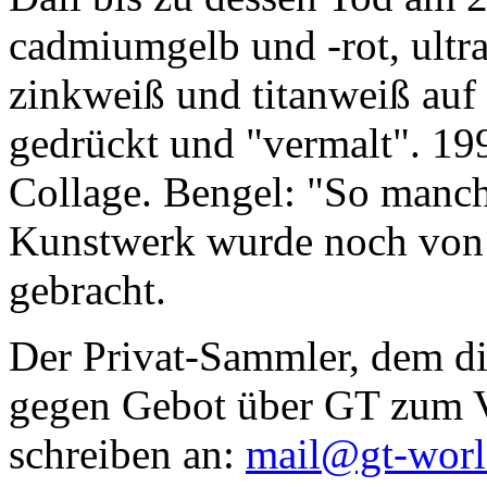
cadmiumgelb und -rot, ultr
zinkweiß und titanweiß auf d
gedrückt und "vermalt". 199
Collage. Bengel: "So manc
Kunstwerk wurde noch von Da
gebracht.
Der Privat-Sammler, dem die
gegen Gebot über GT zum Ve
schreiben an:
mail@gt-wor