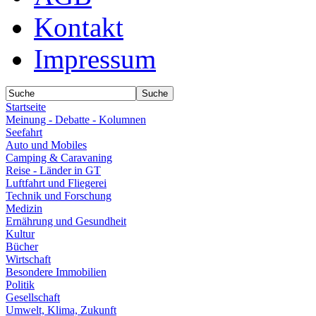
Kontakt
Impressum
Startseite
Meinung - Debatte - Kolumnen
Seefahrt
Auto und Mobiles
Camping & Caravaning
Reise - Länder in GT
Luftfahrt und Fliegerei
Technik und Forschung
Medizin
Ernährung und Gesundheit
Kultur
Bücher
Wirtschaft
Besondere Immobilien
Politik
Gesellschaft
Umwelt, Klima, Zukunft