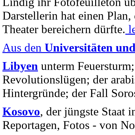
Lindig ihr Fotofeuilleton üb
Darstellerin hat einen Plan,
Theater bereichern dürfte.
l
Aus den
Universitäten un
Libyen
unterm Feuersturm;
Revolutionslügen; der arab
Hintergründe; der Fall Sor
Kosovo
, der jüngste Staat
Reportagen, Fotos - von No