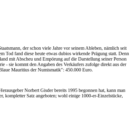
Staatsmann, der schon viele Jahre vor seinem Ableben, nämlich seit
nem Tod fand diese heute etwas dubios wirkende Prägung statt. Denn
iland mit Abscheu und Empörung auf die Darstellung seiner Person
erie - sie kommt den Angaben des Verkäufers zufolge direkt aus der
 "Blaue Mauritius der Numismatik": 450.000 Euro.
-Herausgeber Norbert Gisder bereits 1995 begonnen hat, kann man
r, kompletter Satz angeboten; wohl einige 1000-er-Einzelstücke,