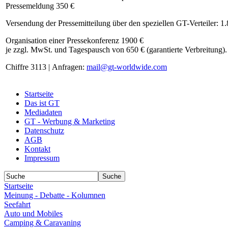
Pressemeldung 350 €
Versendung der Pressemitteilung über den speziellen GT-Verteiler: 1
Organisation einer Pressekonferenz 1900 €
je zzgl. MwSt. und Tagespausch von 650 € (garantierte Verbreitung).
Chiffre 3113 | Anfragen:
mail@gt-worldwide.com
Startseite
Das ist GT
Mediadaten
GT - Werbung & Marketing
Datenschutz
AGB
Kontakt
Impressum
Startseite
Meinung - Debatte - Kolumnen
Seefahrt
Auto und Mobiles
Camping & Caravaning