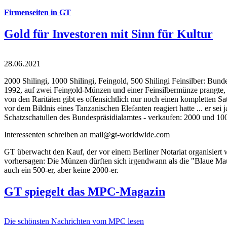
Firmenseiten in GT
Gold für Investoren mit Sinn für Kultur
28.06.2021
2000 Shilingi, 1000 Shilingi, Feingold, 500 Shilingi Feinsilber: Bun
1992, auf zwei Feingold-Münzen und einer Feinsilbermünze prangte, d
von den Raritäten gibt es offensichtlich nur noch einen kompletten
vor dem Bildnis eines Tanzanischen Elefanten reagiert hatte ... er se
Schatzschatullen des Bundespräsidialamtes - verkaufen: 2000 und 1000
Interessenten schreiben an mail@gt-worldwide.com
GT überwacht den Kauf, der vor einem Berliner Notariat organisiert
vorhersagen: Die Münzen dürften sich irgendwann als die "Blaue Maur
auch ein 500-er, aber keine 2000-er.
GT spiegelt das MPC-Magazin
Die schönsten Nachrichten vom MPC lesen