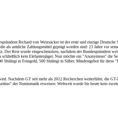
despräsident Richard von Weizsäcker ist der erste und einzige Deutsche 
ie als amtliche Zahlungsmittel geprägt worden sind: 23 Jahre vor sei
 Satz. Der Rest wurde eingeschmolzen, nachdem der Bundespräsident we
i ja schließlich kein Elefantenjäger. Nun möchte ein "Anonymous" die S
 Shilingi in Feingold, 500 Shilingi in Silber. Mindestgebot für diese
 wird. Nachdem GT seit mehr als 2012 Recherchen weiterführt, die GT
itius" der Numismatik erweisen: Weltweit wurde bis heute kein zweite