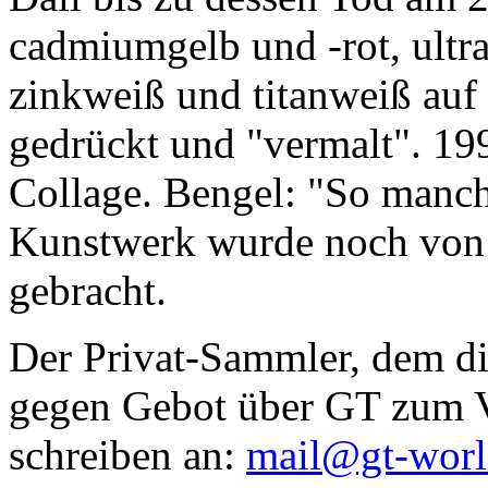
cadmiumgelb und -rot, ultr
zinkweiß und titanweiß auf d
gedrückt und "vermalt". 199
Collage. Bengel: "So manc
Kunstwerk wurde noch von Da
gebracht.
Der Privat-Sammler, dem die
gegen Gebot über GT zum Ve
schreiben an:
mail@gt-wor