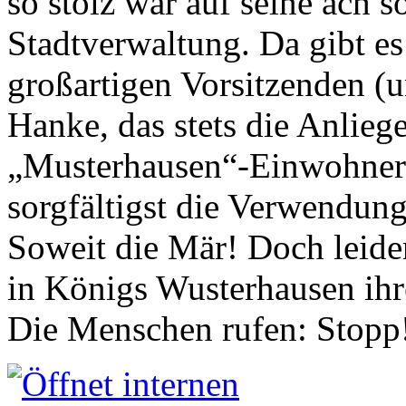
so stolz war auf seine ach s
Stadtverwaltung. Da gibt es
großartigen Vorsitzenden (
Hanke, das stets die Anlieg
„Musterhausen“-Einwohners
sorgfältigst die Verwendung
Soweit die Mär! Doch leider
in Königs Wusterhausen ih
Die Menschen rufen: Stopp