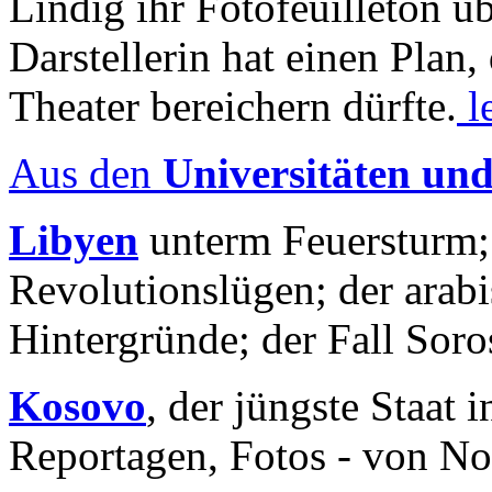
Lindig ihr Fotofeuilleton üb
Darstellerin hat einen Plan,
Theater bereichern dürfte.
l
Aus den
Universitäten un
Libyen
unterm Feuersturm;
Revolutionslügen; der arab
Hintergründe; der Fall Sor
Kosovo
, der jüngste Staat
Reportagen, Fotos - von No