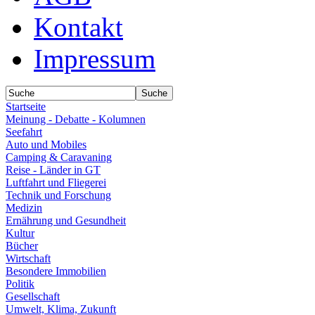
Kontakt
Impressum
Startseite
Meinung - Debatte - Kolumnen
Seefahrt
Auto und Mobiles
Camping & Caravaning
Reise - Länder in GT
Luftfahrt und Fliegerei
Technik und Forschung
Medizin
Ernährung und Gesundheit
Kultur
Bücher
Wirtschaft
Besondere Immobilien
Politik
Gesellschaft
Umwelt, Klima, Zukunft