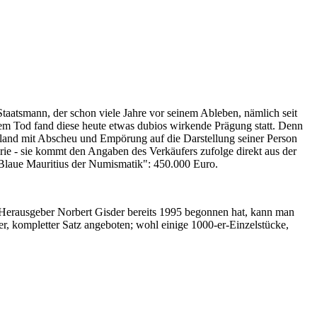
Staatsmann, der schon viele Jahre vor seinem Ableben, nämlich seit
nem Tod fand diese heute etwas dubios wirkende Prägung statt. Denn
iland mit Abscheu und Empörung auf die Darstellung seiner Person
erie - sie kommt den Angaben des Verkäufers zufolge direkt aus der
 "Blaue Mauritius der Numismatik": 450.000 Euro.
-Herausgeber Norbert Gisder bereits 1995 begonnen hat, kann man
r, kompletter Satz angeboten; wohl einige 1000-er-Einzelstücke,