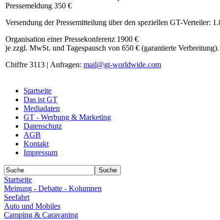
Pressemeldung 350 €
Versendung der Pressemitteilung über den speziellen GT-Verteiler: 1
Organisation einer Pressekonferenz 1900 €
je zzgl. MwSt. und Tagespausch von 650 € (garantierte Verbreitung).
Chiffre 3113 | Anfragen:
mail@gt-worldwide.com
Startseite
Das ist GT
Mediadaten
GT - Werbung & Marketing
Datenschutz
AGB
Kontakt
Impressum
Startseite
Meinung - Debatte - Kolumnen
Seefahrt
Auto und Mobiles
Camping & Caravaning