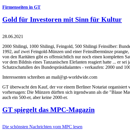
Firmenseiten in GT
Gold für Investoren mit Sinn für Kultur
28.06.2021
2000 Shilingi, 1000 Shilingi, Feingold, 500 Shilingi Feinsilber: Bun
1992, auf zwei Feingold-Münzen und einer Feinsilbermünze prangte, d
von den Raritäten gibt es offensichtlich nur noch einen kompletten
vor dem Bildnis eines Tanzanischen Elefanten reagiert hatte ... er se
Schatzschatullen des Bundespräsidialamtes - verkaufen: 2000 und 1000
Interessenten schreiben an mail@gt-worldwide.com
GT überwacht den Kauf, der vor einem Berliner Notariat organisiert
vorhersagen: Die Münzen dürften sich irgendwann als die "Blaue Maur
auch ein 500-er, aber keine 2000-er.
GT spiegelt das MPC-Magazin
Die schönsten Nachrichten vom MPC lesen