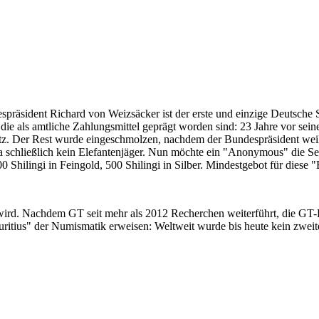
despräsident Richard von Weizsäcker ist der erste und einzige Deutsche 
ie als amtliche Zahlungsmittel geprägt worden sind: 23 Jahre vor sei
 Satz. Der Rest wurde eingeschmolzen, nachdem der Bundespräsident we
i ja schließlich kein Elefantenjäger. Nun möchte ein "Anonymous" die S
 Shilingi in Feingold, 500 Shilingi in Silber. Mindestgebot für diese
 wird. Nachdem GT seit mehr als 2012 Recherchen weiterführt, die GT
itius" der Numismatik erweisen: Weltweit wurde bis heute kein zweite