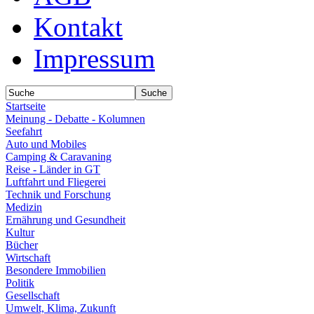
Kontakt
Impressum
Startseite
Meinung - Debatte - Kolumnen
Seefahrt
Auto und Mobiles
Camping & Caravaning
Reise - Länder in GT
Luftfahrt und Fliegerei
Technik und Forschung
Medizin
Ernährung und Gesundheit
Kultur
Bücher
Wirtschaft
Besondere Immobilien
Politik
Gesellschaft
Umwelt, Klima, Zukunft