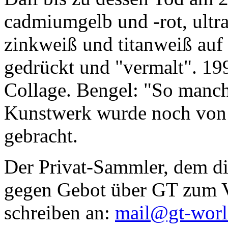
cadmiumgelb und -rot, ultr
zinkweiß und titanweiß auf d
gedrückt und "vermalt". 199
Collage. Bengel: "So manc
Kunstwerk wurde noch von Da
gebracht.
Der Privat-Sammler, dem die
gegen Gebot über GT zum Ve
schreiben an:
mail@gt-wor