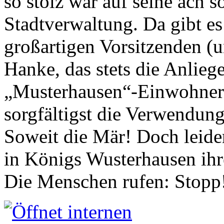
so stolz war auf seine ach s
Stadtverwaltung. Da gibt es
großartigen Vorsitzenden (
Hanke, das stets die Anlieg
„Musterhausen“-Einwohners
sorgfältigst die Verwendung
Soweit die Mär! Doch leider
in Königs Wusterhausen ih
Die Menschen rufen: Stopp