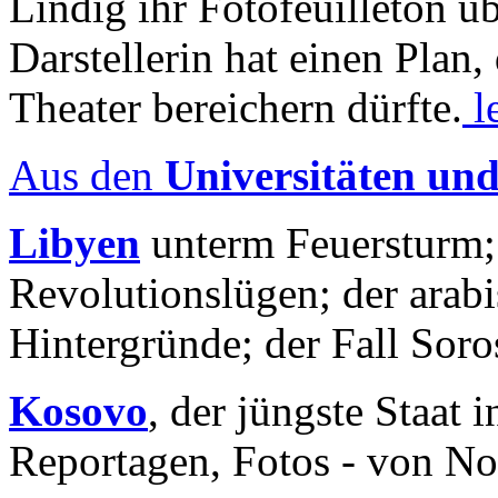
Lindig ihr Fotofeuilleton üb
Darstellerin hat einen Plan,
Theater bereichern dürfte.
l
Aus den
Universitäten un
Libyen
unterm Feuersturm;
Revolutionslügen; der arab
Hintergründe; der Fall Sor
Kosovo
, der jüngste Staat
Reportagen, Fotos - von No