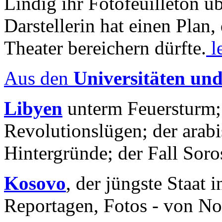
Lindig ihr Fotofeuilleton üb
Darstellerin hat einen Plan,
Theater bereichern dürfte.
l
Aus den
Universitäten un
Libyen
unterm Feuersturm;
Revolutionslügen; der arab
Hintergründe; der Fall Sor
Kosovo
, der jüngste Staat
Reportagen, Fotos - von No