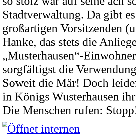
so stolz war auf seine ach s
Stadtverwaltung. Da gibt es
großartigen Vorsitzenden (
Hanke, das stets die Anlieg
„Musterhausen“-Einwohners
sorgfältigst die Verwendung
Soweit die Mär! Doch leider
in Königs Wusterhausen ih
Die Menschen rufen: Stopp