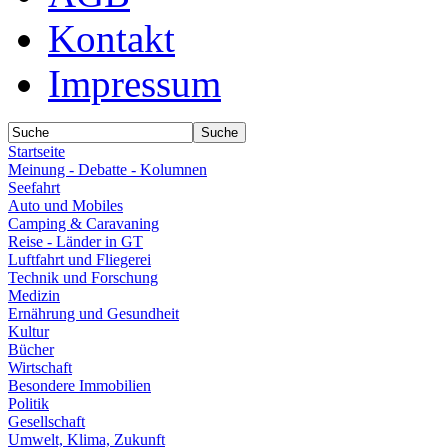
Kontakt
Impressum
Startseite
Meinung - Debatte - Kolumnen
Seefahrt
Auto und Mobiles
Camping & Caravaning
Reise - Länder in GT
Luftfahrt und Fliegerei
Technik und Forschung
Medizin
Ernährung und Gesundheit
Kultur
Bücher
Wirtschaft
Besondere Immobilien
Politik
Gesellschaft
Umwelt, Klima, Zukunft