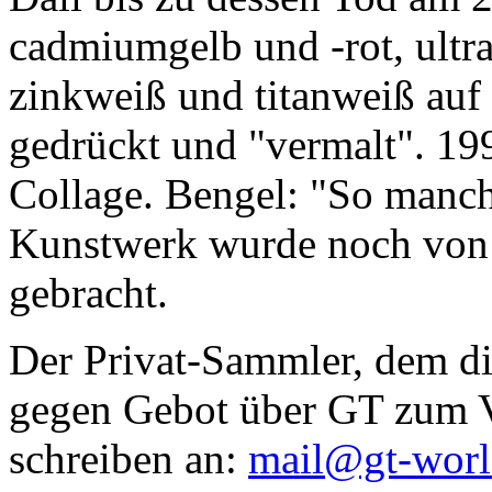
cadmiumgelb und -rot, ultr
zinkweiß und titanweiß auf d
gedrückt und "vermalt". 199
Collage. Bengel: "So manc
Kunstwerk wurde noch von Da
gebracht.
Der Privat-Sammler, dem die
gegen Gebot über GT zum Ve
schreiben an:
mail@gt-wor