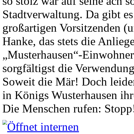
so stolz war auf seine ach s
Stadtverwaltung. Da gibt es
großartigen Vorsitzenden (
Hanke, das stets die Anlieg
„Musterhausen“-Einwohners
sorgfältigst die Verwendung
Soweit die Mär! Doch leider
in Königs Wusterhausen ih
Die Menschen rufen: Stopp