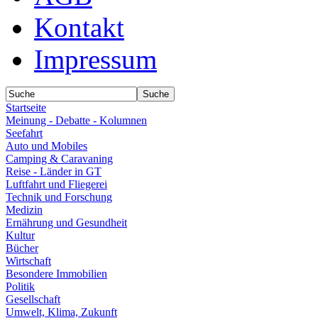
Kontakt
Impressum
Startseite
Meinung - Debatte - Kolumnen
Seefahrt
Auto und Mobiles
Camping & Caravaning
Reise - Länder in GT
Luftfahrt und Fliegerei
Technik und Forschung
Medizin
Ernährung und Gesundheit
Kultur
Bücher
Wirtschaft
Besondere Immobilien
Politik
Gesellschaft
Umwelt, Klima, Zukunft