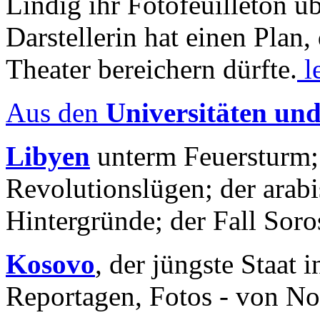
Lindig ihr Fotofeuilleton üb
Darstellerin hat einen Plan,
Theater bereichern dürfte.
l
Aus den
Universitäten un
Libyen
unterm Feuersturm;
Revolutionslügen; der arab
Hintergründe; der Fall Sor
Kosovo
, der jüngste Staat
Reportagen, Fotos - von No