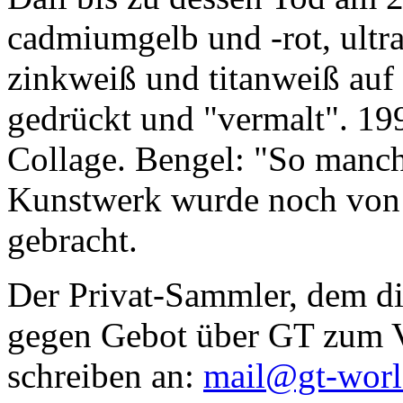
cadmiumgelb und -rot, ultr
zinkweiß und titanweiß auf d
gedrückt und "vermalt". 199
Collage. Bengel: "So manc
Kunstwerk wurde noch von Da
gebracht.
Der Privat-Sammler, dem die
gegen Gebot über GT zum Ve
schreiben an:
mail@gt-wor