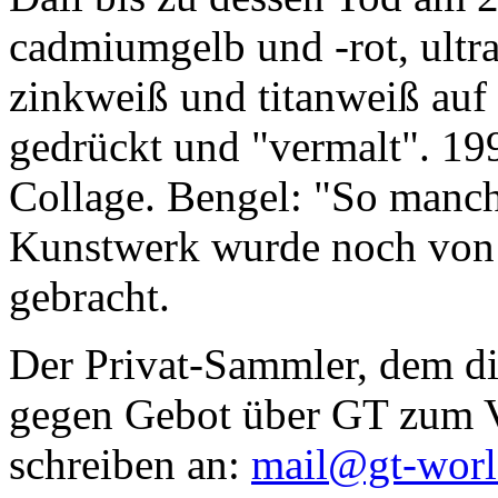
cadmiumgelb und -rot, ultr
zinkweiß und titanweiß auf d
gedrückt und "vermalt". 199
Collage. Bengel: "So manc
Kunstwerk wurde noch von Da
gebracht.
Der Privat-Sammler, dem die
gegen Gebot über GT zum Ve
schreiben an:
mail@gt-wor