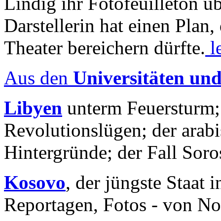
Lindig ihr Fotofeuilleton üb
Darstellerin hat einen Plan,
Theater bereichern dürfte.
l
Aus den
Universitäten un
Libyen
unterm Feuersturm;
Revolutionslügen; der arab
Hintergründe; der Fall Sor
Kosovo
, der jüngste Staat
Reportagen, Fotos - von No