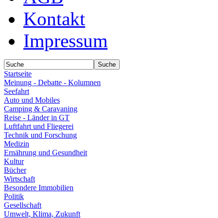
Kontakt
Impressum
Startseite
Meinung - Debatte - Kolumnen
Seefahrt
Auto und Mobiles
Camping & Caravaning
Reise - Länder in GT
Luftfahrt und Fliegerei
Technik und Forschung
Medizin
Ernährung und Gesundheit
Kultur
Bücher
Wirtschaft
Besondere Immobilien
Politik
Gesellschaft
Umwelt, Klima, Zukunft