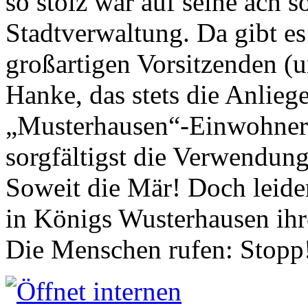
so stolz war auf seine ach s
Stadtverwaltung. Da gibt es
großartigen Vorsitzenden (
Hanke, das stets die Anlieg
„Musterhausen“-Einwohners
sorgfältigst die Verwendung
Soweit die Mär! Doch leider
in Königs Wusterhausen ih
Die Menschen rufen: Stopp