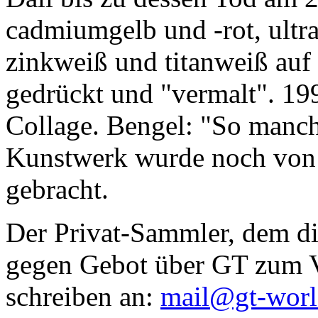
cadmiumgelb und -rot, ultr
zinkweiß und titanweiß auf d
gedrückt und "vermalt". 199
Collage. Bengel: "So manc
Kunstwerk wurde noch von Da
gebracht.
Der Privat-Sammler, dem die
gegen Gebot über GT zum Ve
schreiben an:
mail@gt-wor