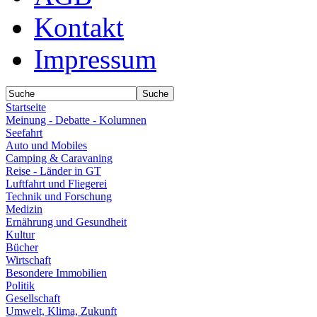
Kontakt
Impressum
Startseite
Meinung - Debatte - Kolumnen
Seefahrt
Auto und Mobiles
Camping & Caravaning
Reise - Länder in GT
Luftfahrt und Fliegerei
Technik und Forschung
Medizin
Ernährung und Gesundheit
Kultur
Bücher
Wirtschaft
Besondere Immobilien
Politik
Gesellschaft
Umwelt, Klima, Zukunft