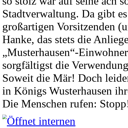
so stolz war auf seine ach s
Stadtverwaltung. Da gibt es
großartigen Vorsitzenden (
Hanke, das stets die Anlieg
„Musterhausen“-Einwohners
sorgfältigst die Verwendung
Soweit die Mär! Doch leider
in Königs Wusterhausen ih
Die Menschen rufen: Stopp