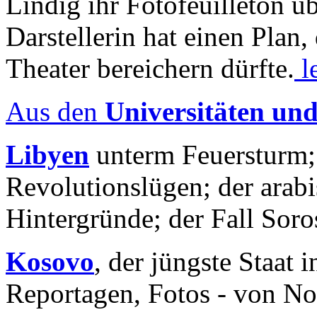
Lindig ihr Fotofeuilleton üb
Darstellerin hat einen Plan,
Theater bereichern dürfte.
l
Aus den
Universitäten un
Libyen
unterm Feuersturm;
Revolutionslügen; der arab
Hintergründe; der Fall Sor
Kosovo
, der jüngste Staat
Reportagen, Fotos - von No