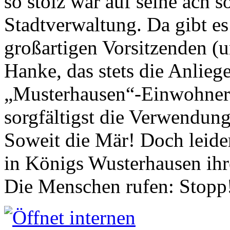
so stolz war auf seine ach s
Stadtverwaltung. Da gibt es
großartigen Vorsitzenden (
Hanke, das stets die Anlieg
„Musterhausen“-Einwohners
sorgfältigst die Verwendung
Soweit die Mär! Doch leider
in Königs Wusterhausen ih
Die Menschen rufen: Stopp