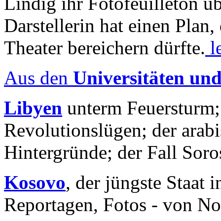
Lindig ihr Fotofeuilleton üb
Darstellerin hat einen Plan,
Theater bereichern dürfte.
l
Aus den
Universitäten un
Libyen
unterm Feuersturm;
Revolutionslügen; der arab
Hintergründe; der Fall Sor
Kosovo
, der jüngste Staat
Reportagen, Fotos - von No