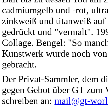
cadmiumgelb und -rot, ultr
zinkweiß und titanweiß auf d
gedrückt und "vermalt". 199
Collage. Bengel: "So manc
Kunstwerk wurde noch von Da
gebracht.
Der Privat-Sammler, dem die
gegen Gebot über GT zum Ve
schreiben an:
mail@gt-wor