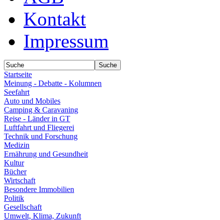
Kontakt
Impressum
Startseite
Meinung - Debatte - Kolumnen
Seefahrt
Auto und Mobiles
Camping & Caravaning
Reise - Länder in GT
Luftfahrt und Fliegerei
Technik und Forschung
Medizin
Ernährung und Gesundheit
Kultur
Bücher
Wirtschaft
Besondere Immobilien
Politik
Gesellschaft
Umwelt, Klima, Zukunft