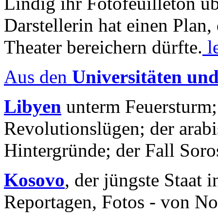
Lindig ihr Fotofeuilleton üb
Darstellerin hat einen Plan,
Theater bereichern dürfte.
l
Aus den
Universitäten un
Libyen
unterm Feuersturm;
Revolutionslügen; der arab
Hintergründe; der Fall Sor
Kosovo
, der jüngste Staat
Reportagen, Fotos - von No