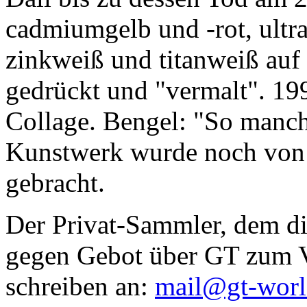
cadmiumgelb und -rot, ultr
zinkweiß und titanweiß auf d
gedrückt und "vermalt". 199
Collage. Bengel: "So manc
Kunstwerk wurde noch von Da
gebracht.
Der Privat-Sammler, dem die
gegen Gebot über GT zum Ve
schreiben an:
mail@gt-wor