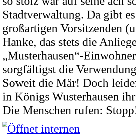
so stolz war auf seine ach s
Stadtverwaltung. Da gibt es
großartigen Vorsitzenden (
Hanke, das stets die Anlieg
„Musterhausen“-Einwohners
sorgfältigst die Verwendung
Soweit die Mär! Doch leider
in Königs Wusterhausen ih
Die Menschen rufen: Stopp