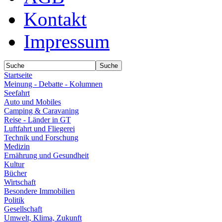
Kontakt
Impressum
Startseite
Meinung - Debatte - Kolumnen
Seefahrt
Auto und Mobiles
Camping & Caravaning
Reise - Länder in GT
Luftfahrt und Fliegerei
Technik und Forschung
Medizin
Ernährung und Gesundheit
Kultur
Bücher
Wirtschaft
Besondere Immobilien
Politik
Gesellschaft
Umwelt, Klima, Zukunft