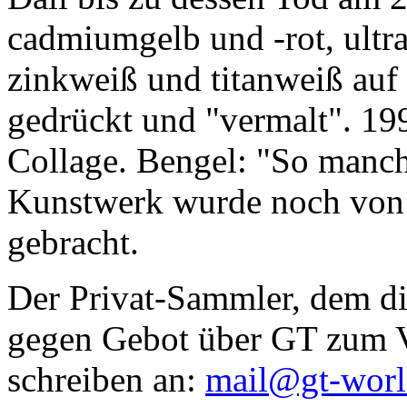
cadmiumgelb und -rot, ultr
zinkweiß und titanweiß auf d
gedrückt und "vermalt". 199
Collage. Bengel: "So manc
Kunstwerk wurde noch von Da
gebracht.
Der Privat-Sammler, dem die
gegen Gebot über GT zum Ve
schreiben an:
mail@gt-wor