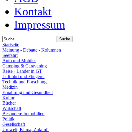
Kontakt
Impressum
Startseite
Meinung - Debatte - Kolumnen
Seefahrt
Auto und Mobiles
Camping & Caravaning
Reise - Länder in GT
Luftfahrt und Fliegerei
Technik und Forschung
Medizin
Ernährung und Gesundheit
Kultur
Bücher
Wirtschaft
Besondere Immobilien
Politik
Gesellschaft
Umwelt, Klima, Zukunft