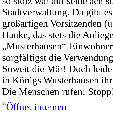
so stolz war auf seine ach s
Stadtverwaltung. Da gibt es
großartigen Vorsitzenden (
Hanke, das stets die Anlieg
„Musterhausen“-Einwohners
sorgfältigst die Verwendung
Soweit die Mär! Doch leider
in Königs Wusterhausen ih
Die Menschen rufen: Stopp