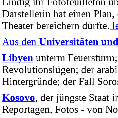
Lindig ihr Fotofeuilleton üb
Darstellerin hat einen Plan,
Theater bereichern dürfte.
l
Aus den
Universitäten un
Libyen
unterm Feuersturm;
Revolutionslügen; der arab
Hintergründe; der Fall Sor
Kosovo
, der jüngste Staat
Reportagen, Fotos - von No