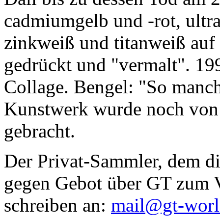
cadmiumgelb und -rot, ultr
zinkweiß und titanweiß auf d
gedrückt und "vermalt". 199
Collage. Bengel: "So manc
Kunstwerk wurde noch von Da
gebracht.
Der Privat-Sammler, dem die
gegen Gebot über GT zum Ve
schreiben an:
mail@gt-wor