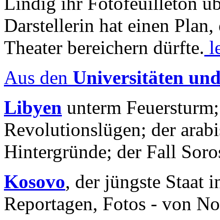
Lindig ihr Fotofeuilleton üb
Darstellerin hat einen Plan,
Theater bereichern dürfte.
l
Aus den
Universitäten un
Libyen
unterm Feuersturm;
Revolutionslügen; der arab
Hintergründe; der Fall Sor
Kosovo
, der jüngste Staat
Reportagen, Fotos - von No