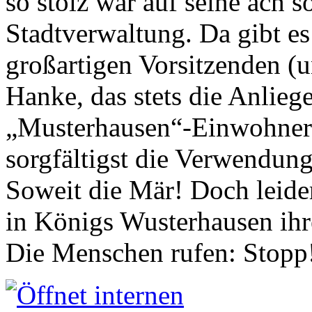
so stolz war auf seine ach s
Stadtverwaltung. Da gibt es
großartigen Vorsitzenden (
Hanke, das stets die Anlieg
„Musterhausen“-Einwohners
sorgfältigst die Verwendung
Soweit die Mär! Doch leider
in Königs Wusterhausen ih
Die Menschen rufen: Stopp