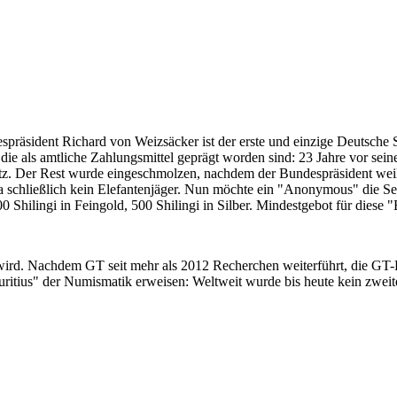
despräsident Richard von Weizsäcker ist der erste und einzige Deutsche 
ie als amtliche Zahlungsmittel geprägt worden sind: 23 Jahre vor sei
 Satz. Der Rest wurde eingeschmolzen, nachdem der Bundespräsident we
i ja schließlich kein Elefantenjäger. Nun möchte ein "Anonymous" die S
 Shilingi in Feingold, 500 Shilingi in Silber. Mindestgebot für diese
 wird. Nachdem GT seit mehr als 2012 Recherchen weiterführt, die GT
itius" der Numismatik erweisen: Weltweit wurde bis heute kein zweite