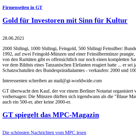
Firmenseiten in GT
Gold für Investoren mit Sinn für Kultur
28.06.2021
2000 Shilingi, 1000 Shilingi, Feingold, 500 Shilingi Feinsilber: Bun
1992, auf zwei Feingold-Münzen und einer Feinsilbermünze prangte, d
von den Raritäten gibt es offensichtlich nur noch einen kompletten
vor dem Bildnis eines Tanzanischen Elefanten reagiert hatte ... er se
Schatzschatullen des Bundespräsidialamtes - verkaufen: 2000 und 1000
Interessenten schreiben an mail@gt-worldwide.com
GT überwacht den Kauf, der vor einem Berliner Notariat organisiert
vorhersagen: Die Münzen dürften sich irgendwann als die "Blaue Maur
auch ein 500-er, aber keine 2000-er.
GT spiegelt das MPC-Magazin
Die schönsten Nachrichten vom MPC lesen