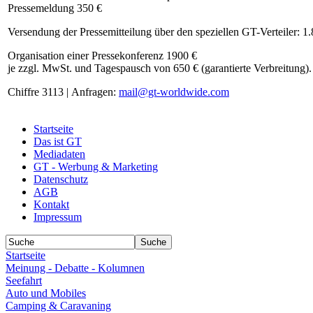
Pressemeldung 350 €
Versendung der Pressemitteilung über den speziellen GT-Verteiler: 1
Organisation einer Pressekonferenz 1900 €
je zzgl. MwSt. und Tagespausch von 650 € (garantierte Verbreitung).
Chiffre 3113 | Anfragen:
mail@gt-worldwide.com
Startseite
Das ist GT
Mediadaten
GT - Werbung & Marketing
Datenschutz
AGB
Kontakt
Impressum
Startseite
Meinung - Debatte - Kolumnen
Seefahrt
Auto und Mobiles
Camping & Caravaning