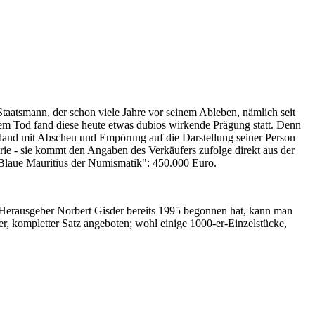
Staatsmann, der schon viele Jahre vor seinem Ableben, nämlich seit
nem Tod fand diese heute etwas dubios wirkende Prägung statt. Denn
iland mit Abscheu und Empörung auf die Darstellung seiner Person
erie - sie kommt den Angaben des Verkäufers zufolge direkt aus der
 "Blaue Mauritius der Numismatik": 450.000 Euro.
-Herausgeber Norbert Gisder bereits 1995 begonnen hat, kann man
r, kompletter Satz angeboten; wohl einige 1000-er-Einzelstücke,