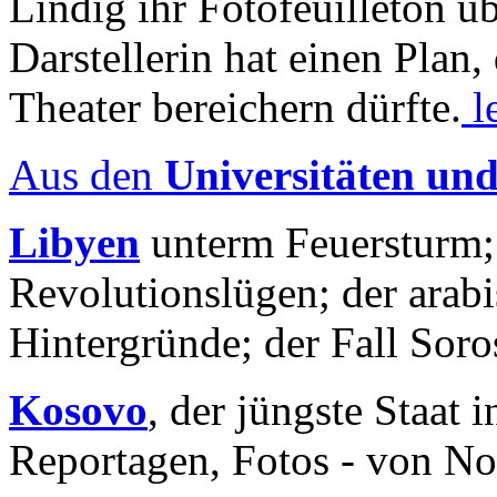
Lindig ihr Fotofeuilleton üb
Darstellerin hat einen Plan,
Theater bereichern dürfte.
l
Aus den
Universitäten un
Libyen
unterm Feuersturm;
Revolutionslügen; der arab
Hintergründe; der Fall Sor
Kosovo
, der jüngste Staat
Reportagen, Fotos - von No