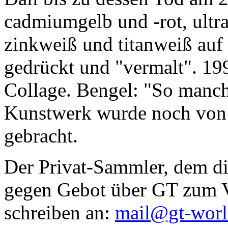
cadmiumgelb und -rot, ultr
zinkweiß und titanweiß auf d
gedrückt und "vermalt". 199
Collage. Bengel: "So manc
Kunstwerk wurde noch von Da
gebracht.
Der Privat-Sammler, dem die
gegen Gebot über GT zum Ve
schreiben an:
mail@gt-wor