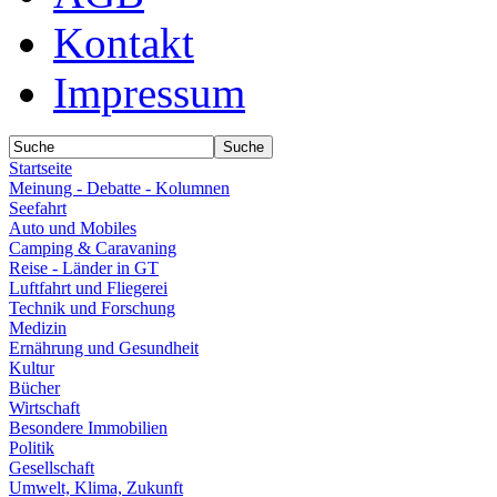
Kontakt
Impressum
Startseite
Meinung - Debatte - Kolumnen
Seefahrt
Auto und Mobiles
Camping & Caravaning
Reise - Länder in GT
Luftfahrt und Fliegerei
Technik und Forschung
Medizin
Ernährung und Gesundheit
Kultur
Bücher
Wirtschaft
Besondere Immobilien
Politik
Gesellschaft
Umwelt, Klima, Zukunft