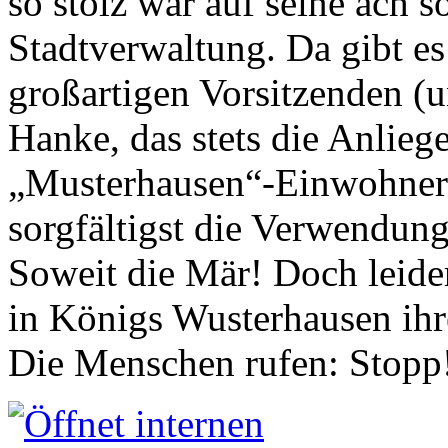
so stolz war auf seine ach s
Stadtverwaltung. Da gibt es
großartigen Vorsitzenden (
Hanke, das stets die Anlieg
„Musterhausen“-Einwohners
sorgfältigst die Verwendung
Soweit die Mär! Doch leider
in Königs Wusterhausen ih
Die Menschen rufen: Stopp