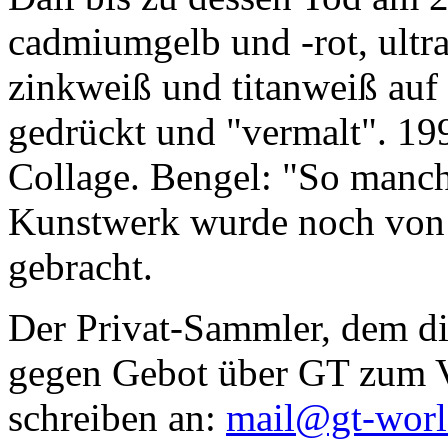
cadmiumgelb und -rot, ultr
zinkweiß und titanweiß auf d
gedrückt und "vermalt". 199
Collage. Bengel: "So manc
Kunstwerk wurde noch von Da
gebracht.
Der Privat-Sammler, dem die
gegen Gebot über GT zum Ve
schreiben an:
mail@gt-wor