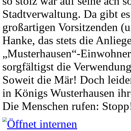
so stolz war auf seine ach s
Stadtverwaltung. Da gibt es
großartigen Vorsitzenden (
Hanke, das stets die Anlieg
„Musterhausen“-Einwohners
sorgfältigst die Verwendung
Soweit die Mär! Doch leider
in Königs Wusterhausen ih
Die Menschen rufen: Stopp