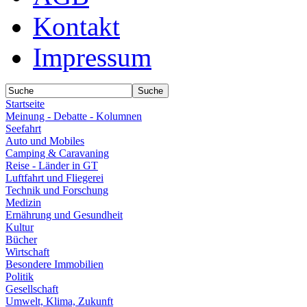
Kontakt
Impressum
Startseite
Meinung - Debatte - Kolumnen
Seefahrt
Auto und Mobiles
Camping & Caravaning
Reise - Länder in GT
Luftfahrt und Fliegerei
Technik und Forschung
Medizin
Ernährung und Gesundheit
Kultur
Bücher
Wirtschaft
Besondere Immobilien
Politik
Gesellschaft
Umwelt, Klima, Zukunft