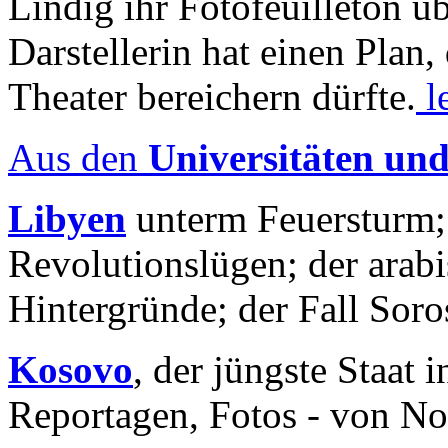
Lindig ihr Fotofeuilleton üb
Darstellerin hat einen Plan,
Theater bereichern dürfte.
l
Aus den
Universitäten un
Libyen
unterm Feuersturm;
Revolutionslügen; der arab
Hintergründe; der Fall Sor
Kosovo
, der jüngste Staat
Reportagen, Fotos - von No